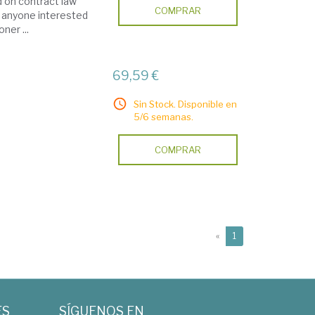
 on contract law
COMPRAR
or anyone interested
ner ...
69,59 €
Sin Stock. Disponible en
5/6 semanas.
COMPRAR
(current)
«
1
ES
SÍGUENOS EN