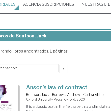
ORIALES
AGENCIA
SUSCRIPCIONES
NUESTRAS
LI
bros de Beatson, Jack
ros
trando
libros encontrados.
1
páginas.
atson,
ck
↑
Anson's law of contract
Beatson, Jack
Burrows, Andrew
Cartwright, John
Oxford University Press. Oxford, 2020
It is a classic text in the field providing a stimulatin