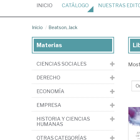
(CURRENT)
INICIO
CATÁLOGO
NUESTRAS
EDIT
Inicio
Beatson, Jack
Materias
Li
Lib
de
CIENCIAS SOCIALES
Mos
Be
Ja
DERECHO
ECONOMÍA
EMPRESA
HISTORIA Y CIENCIAS
HUMANAS
OTRAS CATEGORÍAS