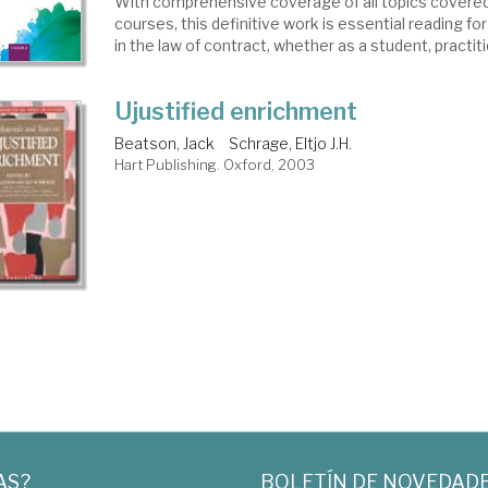
With comprehensive coverage of all topics covered
courses, this definitive work is essential reading f
in the law of contract, whether as a student, practitio
Ujustified enrichment
Beatson, Jack
Schrage, Eltjo J.H.
Hart Publishing. Oxford, 2003
AS?
BOLETÍN DE NOVEDAD