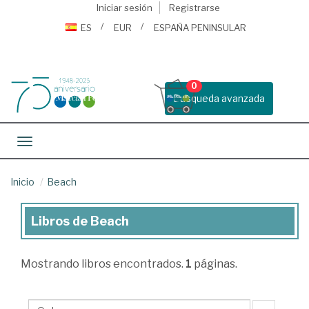
Iniciar sesión
Registrarse
ES
EUR
ESPAÑA PENINSULAR
0
Busqueda avanzada
Toggle navigation
Inicio
Beach
Libros de Beach
Libros
de
Mostrando
libros encontrados.
1
páginas.
Beach