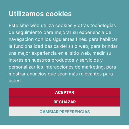
Utilizamos cookies
Este sitio web utiliza cookies y otras tecnologías
de seguimiento para mejorar su experiencia de
navegación con los siguientes fines:
para habilitar
la funcionalidad básica del sitio web
,
para brindar
una mejor experiencia en el sitio web
,
medir su
interés en nuestros productos y servicios y
personalizar las interacciones de marketing
,
para
mostrar anuncios que sean más relevantes para
usted
.
ACEPTAR
RECHAZAR
CAMBIAR PREFERENCIAS