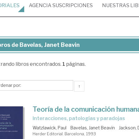
ORIALES
AGENCIA
SUSCRIPCIONES
NUESTRAS
LI
bros de Bavelas, Janet Beavin
ros
trando
libros encontrados.
1
páginas.
elas,
net
avin
↑
Teoría de la comunicación human
Interacciones, patologías y paradojas
Watzlawick, Paul
Bavelas, Janet Beavin
Jackson, 
Herder Editorial. Barcelona, 1993