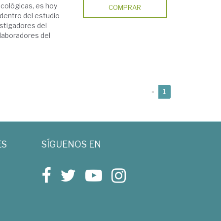
icológicas, es hoy
COMPRAR
dentro del estudio
estigadores del
olaboradores del
(current)
«
1
ES
SÍGUENOS EN