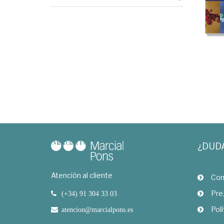
¿DUD
Atención al cliente
Com
Pre
(+34) 91 304 33 03
Polí
atencion@marcialpons.es