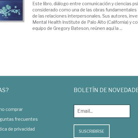
Este libro, diálogo entre comunicación y ciencias ps
considerado como una de las obras fundamentales 
de las relaciones interpersonales. Sus autores, inv
Mental Health Institute de Palo Alto (California) y c
equipo de Gregory Bateson, reúnen aquí la ...
AS?
BOLETÍN DE NOVEDAD
o comprar
guntas frecuentes
tica de privacidad
SUSCRIBIRSE