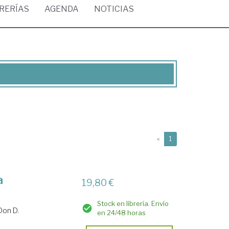
BRERÍAS
AGENDA
NOTICIAS
(current)
«
1
a
19,80 €
Stock en librería. Envío
Don D.
en 24/48 horas