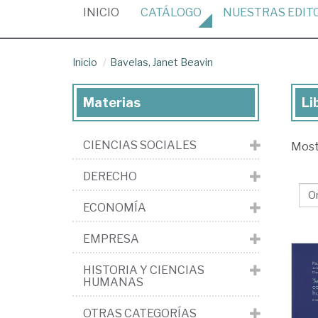
(CURRENT)
INICIO
CATÁLOGO
NUESTRAS
EDIT
Inicio
Bavelas, Janet Beavin
Materias
Li
Lib
de
CIENCIAS SOCIALES
Mos
Bav
Ja
DERECHO
Be
ECONOMÍA
EMPRESA
HISTORIA Y CIENCIAS
HUMANAS
OTRAS CATEGORÍAS