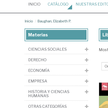
(CURRENT)
INICIO
CATÁLOGO
NUESTRAS
EDIT
Inicio
Baughan, Elizabeth P.
Materias
Li
Lib
de
CIENCIAS SOCIALES
Mos
Ba
Eli
DERECHO
P.
ECONOMÍA
EMPRESA
HISTORIA Y CIENCIAS
HUMANAS
OTRAS CATEGORÍAS