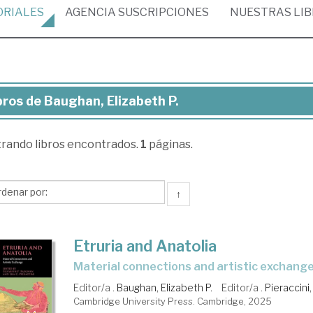
ORIALES
AGENCIA
SUSCRIPCIONES
NUESTRAS
LI
bros de Baughan, Elizabeth P.
ros
trando
libros encontrados.
1
páginas.
ughan,
zabeth
↑
Etruria and Anatolia
material connections and artistic exchang
Editor/a .
Baughan, Elizabeth P.
Editor/a .
Pieraccini,
Cambridge University Press. Cambridge, 2025