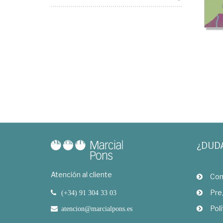
¿DUD
Atención al cliente
Com
Pre
(+34) 91 304 33 03
Polí
atencion@marcialpons.es