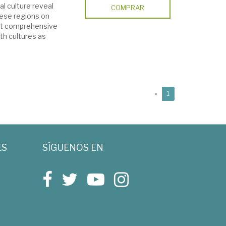
al culture reveal
COMPRAR
ese regions on
rst comprehensive
th cultures as
(current)
«
1
ES
SÍGUENOS EN