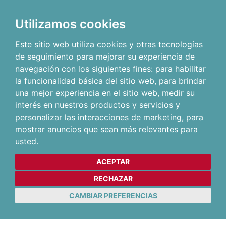
Utilizamos cookies
Este sitio web utiliza cookies y otras tecnologías
de seguimiento para mejorar su experiencia de
navegación con los siguientes fines:
para habilitar
la funcionalidad básica del sitio web
,
para brindar
una mejor experiencia en el sitio web
,
medir su
interés en nuestros productos y servicios y
personalizar las interacciones de marketing
,
para
mostrar anuncios que sean más relevantes para
usted
.
ACEPTAR
RECHAZAR
CAMBIAR PREFERENCIAS