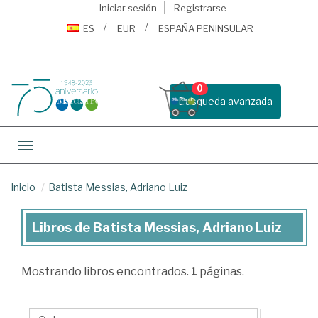
Iniciar sesión
Registrarse
ES
EUR
ESPAÑA PENINSULAR
0
Busqueda avanzada
Toggle navigation
Inicio
Batista Messias, Adriano Luiz
Libros de Batista Messias, Adriano Luiz
Libros
de
Mostrando
libros encontrados.
1
páginas.
Batista
Messias,