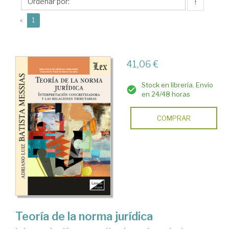
Adriano
↑
Luiz
(current)
«
1
41,06 €
Stock en librería. Envío
en 24/48 horas
COMPRAR
Teoría de la norma jurídica