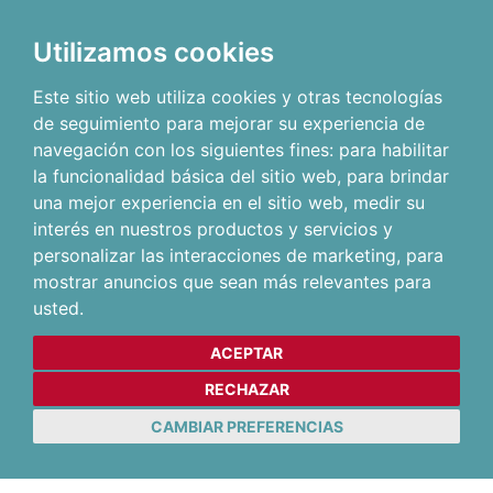
Utilizamos cookies
Este sitio web utiliza cookies y otras tecnologías
de seguimiento para mejorar su experiencia de
navegación con los siguientes fines:
para habilitar
la funcionalidad básica del sitio web
,
para brindar
una mejor experiencia en el sitio web
,
medir su
interés en nuestros productos y servicios y
personalizar las interacciones de marketing
,
para
mostrar anuncios que sean más relevantes para
usted
.
ACEPTAR
RECHAZAR
CAMBIAR PREFERENCIAS