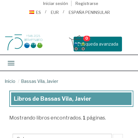
Iniciar sesión
Registrarse
ES
EUR
ESPAÑA PENINSULAR
0
Busqueda avanzada
Toggle navigation
Inicio
Bassas Vila, Javier
Libros de Bassas Vila, Javier
Libros
de
Mostrando
libros encontrados.
1
páginas.
Bassas
Vila,