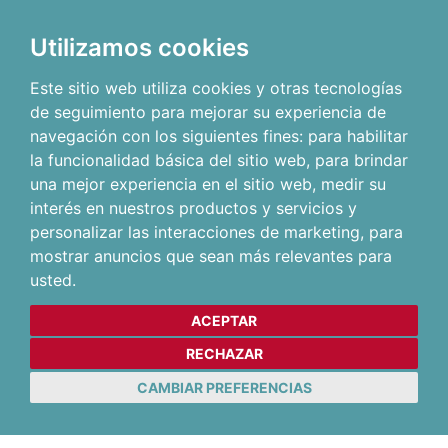
Utilizamos cookies
Este sitio web utiliza cookies y otras tecnologías
de seguimiento para mejorar su experiencia de
navegación con los siguientes fines:
para habilitar
la funcionalidad básica del sitio web
,
para brindar
una mejor experiencia en el sitio web
,
medir su
interés en nuestros productos y servicios y
personalizar las interacciones de marketing
,
para
mostrar anuncios que sean más relevantes para
usted
.
ACEPTAR
RECHAZAR
CAMBIAR PREFERENCIAS