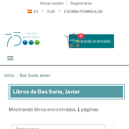
Iniciar sesión
Registrarse
ES
EUR
ESPAÑA PENINSULAR
0
Busqueda avanzada
Toggle navigation
Inicio
Bas Soria, Javier
Libros de Bas Soria, Javier
Libros
de
Mostrando
libros encontrados.
1
páginas.
Bas
Soria,