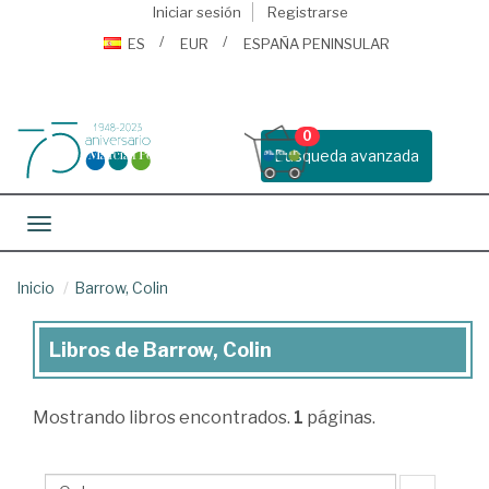
Iniciar sesión
Registrarse
ES
EUR
ESPAÑA PENINSULAR
0
Busqueda avanzada
Toggle navigation
Inicio
Barrow, Colin
Libros de Barrow, Colin
Libros
de
Mostrando
libros encontrados.
1
páginas.
Barrow,
Colin