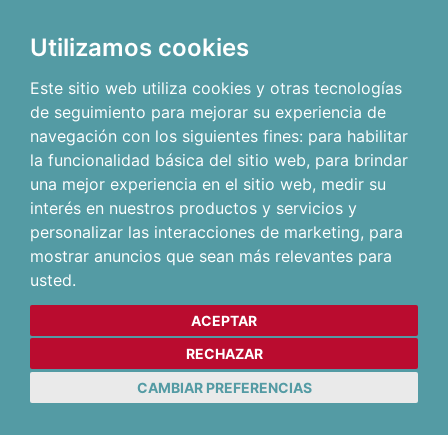
Utilizamos cookies
Este sitio web utiliza cookies y otras tecnologías
de seguimiento para mejorar su experiencia de
navegación con los siguientes fines:
para habilitar
la funcionalidad básica del sitio web
,
para brindar
una mejor experiencia en el sitio web
,
medir su
interés en nuestros productos y servicios y
personalizar las interacciones de marketing
,
para
mostrar anuncios que sean más relevantes para
usted
.
ACEPTAR
RECHAZAR
CAMBIAR PREFERENCIAS