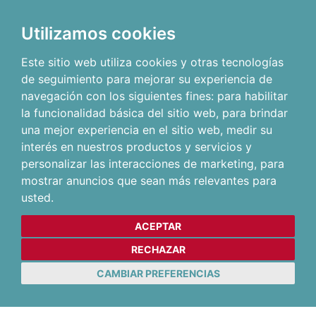
Utilizamos cookies
Este sitio web utiliza cookies y otras tecnologías
de seguimiento para mejorar su experiencia de
navegación con los siguientes fines:
para habilitar
la funcionalidad básica del sitio web
,
para brindar
una mejor experiencia en el sitio web
,
medir su
interés en nuestros productos y servicios y
personalizar las interacciones de marketing
,
para
mostrar anuncios que sean más relevantes para
usted
.
ACEPTAR
RECHAZAR
CAMBIAR PREFERENCIAS