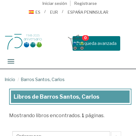
Iniciar sesión
Registrarse
ES
EUR
ESPAÑA PENINSULAR
0
Busqueda avanzada
Toggle navigation
Inicio
Barros Santos, Carlos
Libros de Barros Santos, Carlos
Libros
de
Mostrando
libros encontrados.
1
páginas.
Barros
Santos,