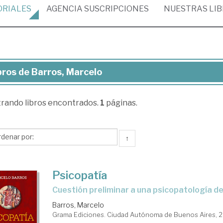
ORIALES
AGENCIA
SUSCRIPCIONES
NUESTRAS
LI
bros de Barros, Marcelo
ros
trando
libros encontrados.
1
páginas.
ros,
rcelo
↑
Psicopatía
Cuestión preliminar a una psicopatología d
Barros, Marcelo
Grama Ediciones. Ciudad Autónoma de Buenos Aires, 