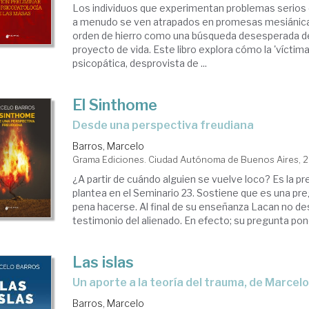
Los individuos que experimentan problemas serios e
a menudo se ven atrapados en promesas mesiánica
orden de hierro como una búsqueda desesperada de
proyecto de vida. Este libro explora cómo la 'víctim
psicopática, desprovista de ...
El Sinthome
desde una perspectiva freudiana
Barros, Marcelo
Grama Ediciones. Ciudad Autónoma de Buenos Aires, 
¿A partir de cuándo alguien se vuelve loco? Es la p
plantea en el Seminario 23. Sostiene que es una pre
pena hacerse. Al final de su enseñanza Lacan no de
testimonio del alienado. En efecto; su pregunta pone
Las islas
un aporte a la teoría del trauma, de Marcel
Barros, Marcelo