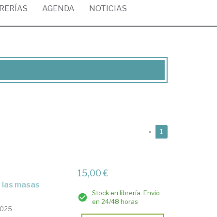
BRERÍAS
AGENDA
NOTICIAS
(current)
«
1
15,00 €
e las masas
Stock en librería. Envío
en 24/48 horas
2025