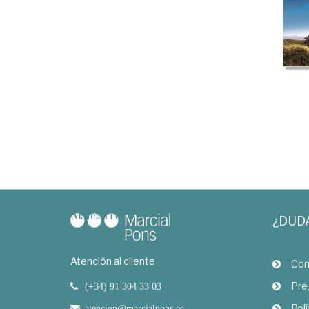
¿DUD
Atención al cliente
Com
Pre
(+34) 91 304 33 03
Polí
atencion@marcialpons.es