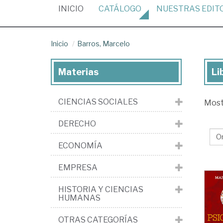
(CURRENT)
INICIO
CATÁLOGO
NUESTRAS
EDIT
Inicio
Barros, Marcelo
Materias
Li
Lib
de
CIENCIAS SOCIALES
Mos
Bar
Ma
DERECHO
ECONOMÍA
EMPRESA
HISTORIA Y CIENCIAS
HUMANAS
OTRAS CATEGORÍAS