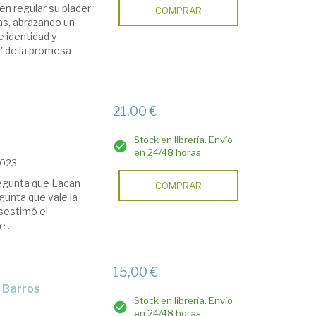
n regular su placer
COMPRAR
s, abrazando un
 identidad y
a' de la promesa
21,00 €
Stock en librería. Envío
en 24/48 horas
2023
regunta que Lacan
COMPRAR
gunta que vale la
sestimó el
 ...
15,00 €
o Barros
Stock en librería. Envío
en 24/48 horas