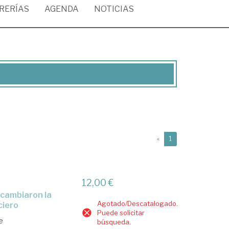
BRERÍAS
AGENDA
NOTICIAS
(current)
«
1
12,00 €
Agotado/Descatalogado.
ciero
Puede solicitar
e
búsqueda.