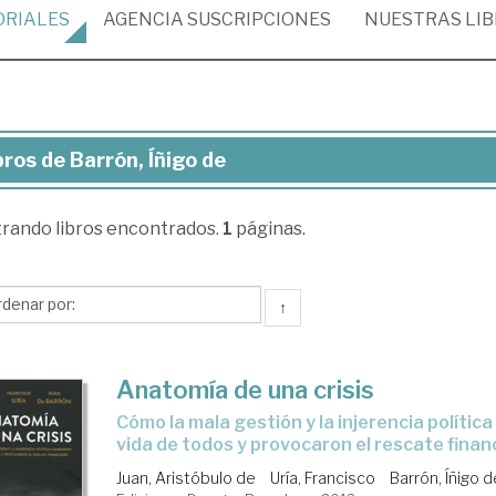
ORIALES
AGENCIA
SUSCRIPCIONES
NUESTRAS
LI
bros de Barrón, Íñigo de
ros
trando
libros encontrados.
1
páginas.
rón,
go
↑
Anatomía de una crisis
cómo la mala gestión y la injerencia política cambiaron la
vida de todos y provocaron el rescate finan
Juan, Aristóbulo de
Uría, Francisco
Barrón, Íñigo d