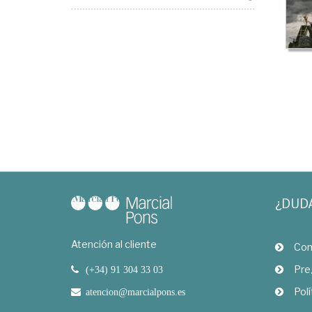
¿DUD
Atención al cliente
Com
Pre
(+34) 91 304 33 03
Polí
atencion@marcialpons.es