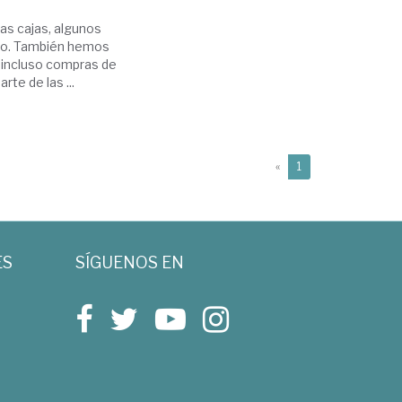
s cajas, algunos
ito. También hemos
e incluso compras de
te de las ...
(current)
«
1
ES
SÍGUENOS EN