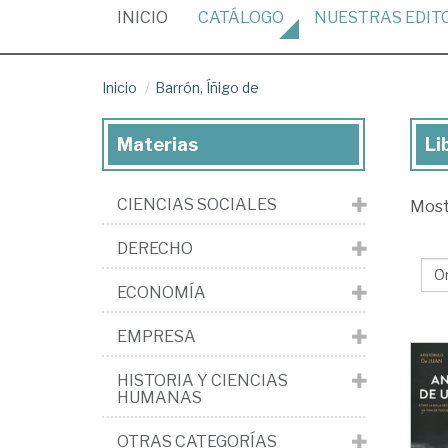
(CURRENT)
INICIO
CATÁLOGO
NUESTRAS
EDIT
Inicio
Barrón, Íñigo de
Materias
Li
Lib
de
CIENCIAS SOCIALES
Mos
Bar
Íñi
DERECHO
de
ECONOMÍA
EMPRESA
HISTORIA Y CIENCIAS
HUMANAS
OTRAS CATEGORÍAS