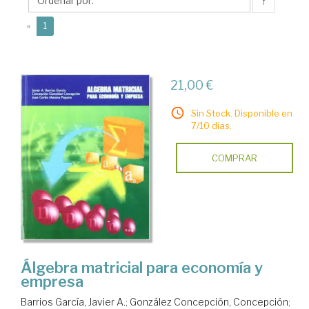
Javier
↑
A.
(current)
«
1
21,00 €
Sin Stock. Disponible en
7/10 días.
COMPRAR
Álgebra matricial para economía y
empresa
Barrios García, Javier A.
;
González Concepción, Concepción
;