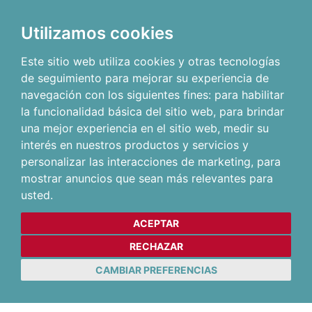
Utilizamos cookies
Este sitio web utiliza cookies y otras tecnologías
de seguimiento para mejorar su experiencia de
navegación con los siguientes fines:
para habilitar
la funcionalidad básica del sitio web
,
para brindar
una mejor experiencia en el sitio web
,
medir su
interés en nuestros productos y servicios y
personalizar las interacciones de marketing
,
para
mostrar anuncios que sean más relevantes para
usted
.
ACEPTAR
RECHAZAR
CAMBIAR PREFERENCIAS