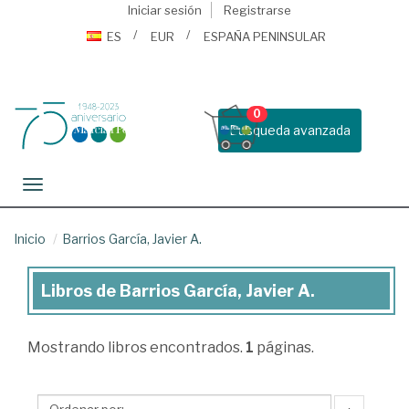
Iniciar sesión
Registrarse
ES
EUR
ESPAÑA PENINSULAR
0
Busqueda avanzada
Toggle navigation
Inicio
Barrios García, Javier A.
Libros de Barrios García, Javier A.
Libros
de
Mostrando
libros encontrados.
1
páginas.
Barrios
García,