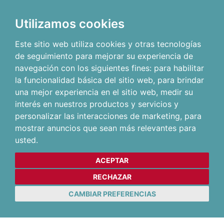
Utilizamos cookies
Este sitio web utiliza cookies y otras tecnologías
de seguimiento para mejorar su experiencia de
navegación con los siguientes fines:
para habilitar
la funcionalidad básica del sitio web
,
para brindar
una mejor experiencia en el sitio web
,
medir su
interés en nuestros productos y servicios y
personalizar las interacciones de marketing
,
para
mostrar anuncios que sean más relevantes para
usted
.
ACEPTAR
RECHAZAR
CAMBIAR PREFERENCIAS