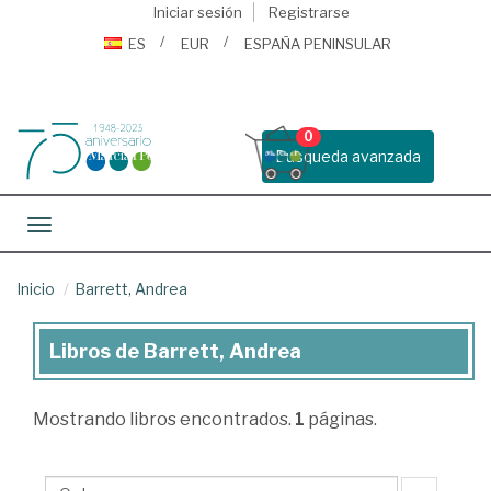
Iniciar sesión
Registrarse
ES
EUR
ESPAÑA PENINSULAR
0
Busqueda avanzada
Toggle navigation
Inicio
Barrett, Andrea
Libros de Barrett, Andrea
Libros
de
Mostrando
libros encontrados.
1
páginas.
Barrett,
Andrea