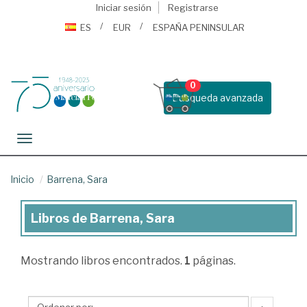
Iniciar sesión
Registrarse
ES
EUR
ESPAÑA PENINSULAR
0
Busqueda avanzada
Toggle navigation
Inicio
Barrena, Sara
Libros de Barrena, Sara
Libros
de
Mostrando
libros encontrados.
1
páginas.
Barrena,
Sara