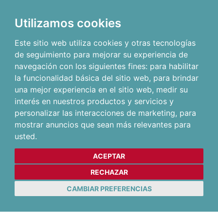
Utilizamos cookies
Este sitio web utiliza cookies y otras tecnologías
de seguimiento para mejorar su experiencia de
navegación con los siguientes fines:
para habilitar
la funcionalidad básica del sitio web
,
para brindar
una mejor experiencia en el sitio web
,
medir su
interés en nuestros productos y servicios y
personalizar las interacciones de marketing
,
para
mostrar anuncios que sean más relevantes para
usted
.
ACEPTAR
RECHAZAR
CAMBIAR PREFERENCIAS