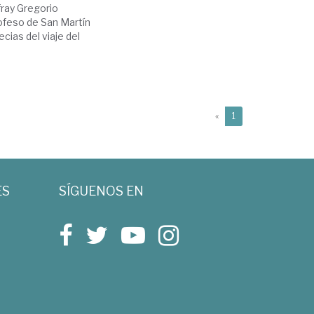
fray Gregorio
rofeso de San Martín
cias del viaje del
(current)
«
1
ES
SÍGUENOS EN