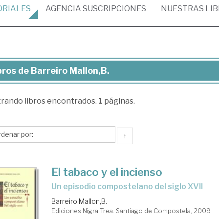
ORIALES
AGENCIA
SUSCRIPCIONES
NUESTRAS
LI
bros de Barreiro Mallon,B.
ros
trando
libros encontrados.
1
páginas.
reiro
lon,B.
↑
El tabaco y el incienso
un episodio compostelano del siglo XVII
Barreiro Mallon,B.
Ediciones Nigra Trea. Santiago de Compostela, 2009