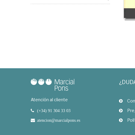
¿DUD
Atención al cliente
Com
Pre
(+34) 91 304 33 03
Polí
atencion@marcialpons.es