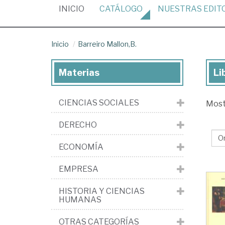
(CURRENT)
INICIO
CATÁLOGO
NUESTRAS
EDIT
Inicio
Barreiro Mallon,B.
Materias
Li
Lib
de
CIENCIAS SOCIALES
Mos
Bar
Mal
DERECHO
ECONOMÍA
EMPRESA
HISTORIA Y CIENCIAS
HUMANAS
OTRAS CATEGORÍAS