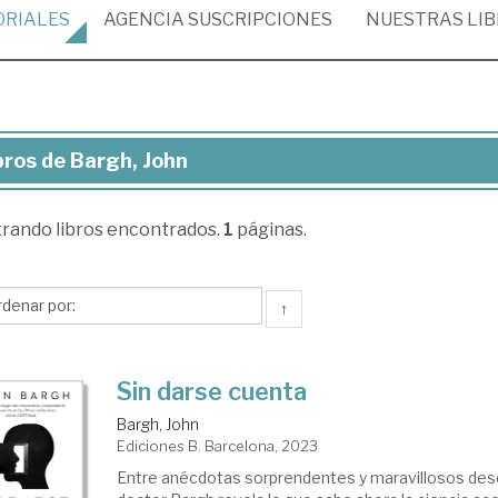
ORIALES
AGENCIA
SUSCRIPCIONES
NUESTRAS
LI
bros de Bargh, John
ros
trando
libros encontrados.
1
páginas.
gh,
hn
↑
Sin darse cuenta
Bargh, John
Ediciones B. Barcelona, 2023
Entre anécdotas sorprendentes y maravillosos desc