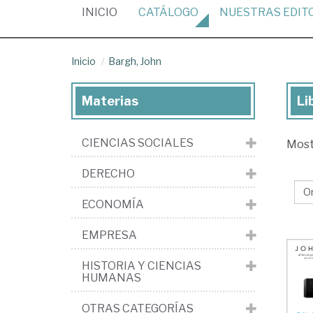
(CURRENT)
INICIO
CATÁLOGO
NUESTRAS
EDIT
Inicio
Bargh, John
Materias
Li
Lib
de
CIENCIAS SOCIALES
Mos
Bar
Jo
DERECHO
ECONOMÍA
EMPRESA
HISTORIA Y CIENCIAS
HUMANAS
OTRAS CATEGORÍAS