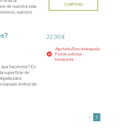
rca de la
COMPRAR
ave de nuestra vida
vivimos, nuestro
os?
22,90 €
Agotado/Descatalogado.
Puede solicitar
búsqueda.
lo que hacemos? Es
la superficie de
bligada para
an basado éxitos de
(current)
«
1