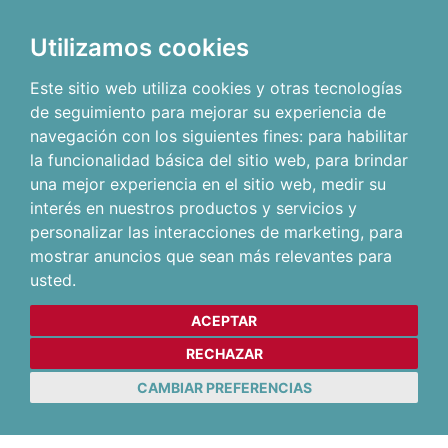
Utilizamos cookies
Este sitio web utiliza cookies y otras tecnologías
de seguimiento para mejorar su experiencia de
navegación con los siguientes fines:
para habilitar
la funcionalidad básica del sitio web
,
para brindar
una mejor experiencia en el sitio web
,
medir su
interés en nuestros productos y servicios y
personalizar las interacciones de marketing
,
para
mostrar anuncios que sean más relevantes para
usted
.
ACEPTAR
RECHAZAR
CAMBIAR PREFERENCIAS