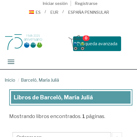
Iniciar sesión
Registrarse
ES
EUR
ESPAÑA PENINSULAR
0
Busqueda avanzada
Toggle navigation
Inicio
Barceló, María Juliá
Libros de Barceló, María Juliá
Libros
de
Mostrando
libros encontrados.
1
páginas.
Barceló,
María