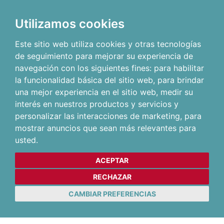
Utilizamos cookies
Este sitio web utiliza cookies y otras tecnologías
de seguimiento para mejorar su experiencia de
navegación con los siguientes fines:
para habilitar
la funcionalidad básica del sitio web
,
para brindar
una mejor experiencia en el sitio web
,
medir su
interés en nuestros productos y servicios y
personalizar las interacciones de marketing
,
para
mostrar anuncios que sean más relevantes para
usted
.
ACEPTAR
RECHAZAR
CAMBIAR PREFERENCIAS