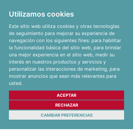
Utilizamos cookies
Este sitio web utiliza cookies y otras tecnologías
de seguimiento para mejorar su experiencia de
navegación con los siguientes fines:
para habilitar
la funcionalidad básica del sitio web
,
para brindar
una mejor experiencia en el sitio web
,
medir su
interés en nuestros productos y servicios y
personalizar las interacciones de marketing
,
para
mostrar anuncios que sean más relevantes para
usted
.
ACEPTAR
RECHAZAR
CAMBIAR PREFERENCIAS