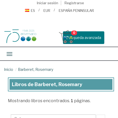
Iniciar sesión
Registrarse
ES
EUR
ESPAÑA PENINSULAR
0
Busqueda avanzada
Toggle navigation
Inicio
Barberet, Rosemary
Libros de Barberet, Rosemary
Libros
de
Mostrando
libros encontrados.
1
páginas.
Barberet,
Rosemary