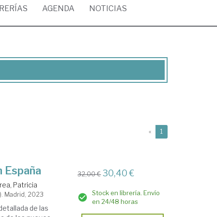
BRERÍAS
AGENDA
NOTICIAS
(current)
«
1
n España
30,40 €
32,00 €
rea, Patricia
Stock en librería. Envío
). Madrid, 2023
en 24/48 horas
detallada de las