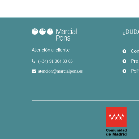
¿DUD
Atención al cliente
Com
Pre
(+34) 91 304 33 03
Polí
atencion@marcialpons.es