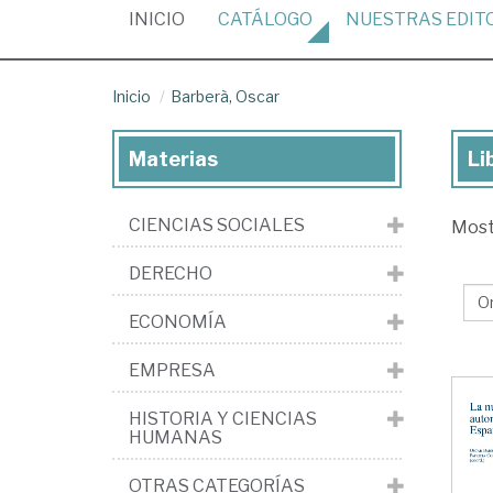
(CURRENT)
INICIO
CATÁLOGO
NUESTRAS
EDIT
Inicio
Barberà, Oscar
Materias
Li
Lib
de
CIENCIAS SOCIALES
Mos
Bar
Os
DERECHO
ECONOMÍA
EMPRESA
HISTORIA Y CIENCIAS
HUMANAS
OTRAS CATEGORÍAS