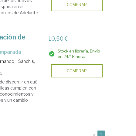
iva de los nuevos
COMPRAR
España en el
son los de Adelante
uación de
10,50 €
Stock en librería. Envío
comparada
en 24/48 horas
ernando
Sanchis,
COMPRAR
20
nde discernir en qué
blicas cumplen con
, conocimientos y
es y un cambio
(current)
«
1