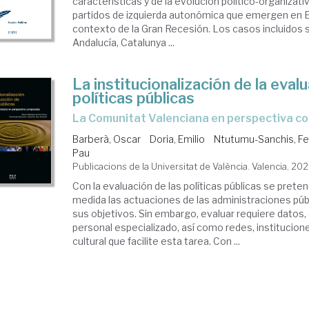
características y de la evolución político-organizat
partidos de izquierda autonómica que emergen en 
contexto de la Gran Recesión. Los casos incluidos 
Andalucía, Catalunya ...
La institucionalización de la eval
políticas públicas
la Comunitat Valenciana en perspectiva 
Barberà, Oscar
Doria, Emilio
Ntutumu-Sanchis, F
Pau
Publicacions de la Universitat de València. Valencia, 20
Con la evaluación de las políticas públicas se prete
medida las actuaciones de las administraciones pú
sus objetivos. Sin embargo, evaluar requiere datos
personal especializado, así como redes, institucion
cultural que facilite esta tarea. Con ...