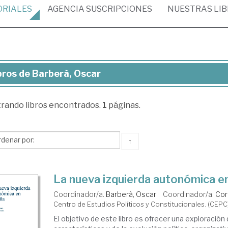
ORIALES
AGENCIA
SUSCRIPCIONES
NUESTRAS
LI
bros de Barberà, Oscar
ros
trando
libros encontrados.
1
páginas.
berà,
car
↑
La nueva izquierda autonómica e
Coordinador/a.
Barberà, Oscar
Coordinador/a.
Cor
Centro de Estudios Políticos y Constitucionales. (CEPC
El objetivo de este libro es ofrecer una exploración 