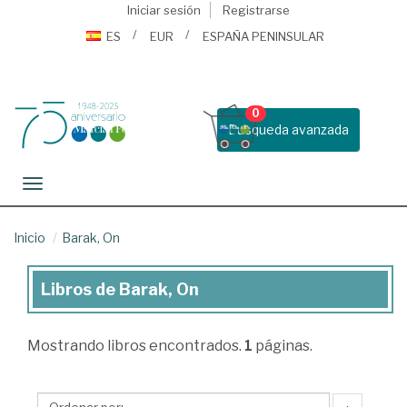
Iniciar sesión
Registrarse
ES
EUR
ESPAÑA PENINSULAR
0
Busqueda avanzada
Toggle navigation
Inicio
Barak, On
Libros de Barak, On
Libros
de
Mostrando
libros encontrados.
1
páginas.
Barak,
On