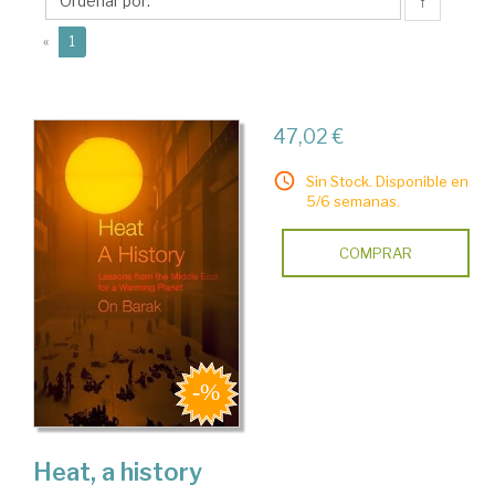
↑
(current)
«
1
47,02 €
Sin Stock. Disponible en
5/6 semanas.
COMPRAR
Heat, a history