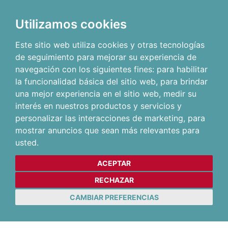
Utilizamos cookies
Este sitio web utiliza cookies y otras tecnologías
de seguimiento para mejorar su experiencia de
navegación con los siguientes fines:
para habilitar
la funcionalidad básica del sitio web
,
para brindar
una mejor experiencia en el sitio web
,
medir su
interés en nuestros productos y servicios y
personalizar las interacciones de marketing
,
para
mostrar anuncios que sean más relevantes para
usted
.
ACEPTAR
RECHAZAR
CAMBIAR PREFERENCIAS