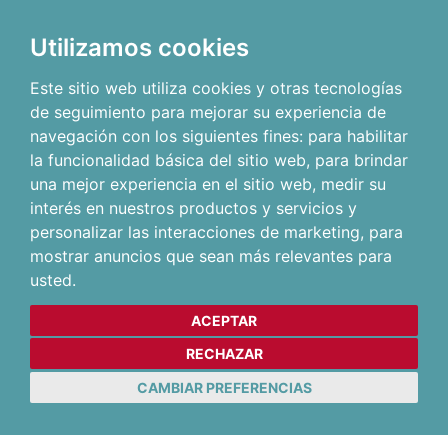
Utilizamos cookies
Este sitio web utiliza cookies y otras tecnologías
de seguimiento para mejorar su experiencia de
navegación con los siguientes fines:
para habilitar
la funcionalidad básica del sitio web
,
para brindar
una mejor experiencia en el sitio web
,
medir su
interés en nuestros productos y servicios y
personalizar las interacciones de marketing
,
para
mostrar anuncios que sean más relevantes para
usted
.
ACEPTAR
RECHAZAR
CAMBIAR PREFERENCIAS