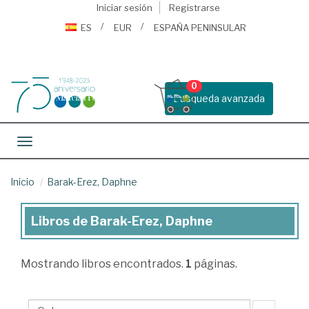
Iniciar sesión
Registrarse
ES
EUR
ESPAÑA PENINSULAR
0
Busqueda avanzada
Toggle navigation
Inicio
Barak-Erez, Daphne
Libros de Barak-Erez, Daphne
Libros
de
Mostrando
libros encontrados.
1
páginas.
Barak-
Erez,