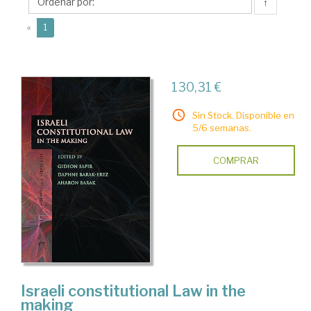
Daphne
↑
(current)
«
1
130,31 €
Sin Stock. Disponible en
5/6 semanas.
COMPRAR
Israeli constitutional Law in the
making