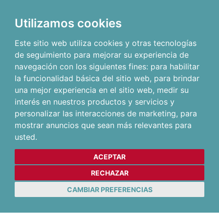
Utilizamos cookies
Este sitio web utiliza cookies y otras tecnologías
de seguimiento para mejorar su experiencia de
navegación con los siguientes fines:
para habilitar
la funcionalidad básica del sitio web
,
para brindar
una mejor experiencia en el sitio web
,
medir su
interés en nuestros productos y servicios y
personalizar las interacciones de marketing
,
para
mostrar anuncios que sean más relevantes para
usted
.
ACEPTAR
RECHAZAR
CAMBIAR PREFERENCIAS