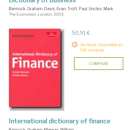
Dictionary of business
Bannock, Graham
;
Davis, Evan
;
Trott, Paul
;
Uncles, Mark
The Economist. London, 2003
50,91 €
Sin Stock. Disponible en
5/6 semanas.
COMPRAR
International dictionary of finance
Bannock, Graham
;
Manser, William