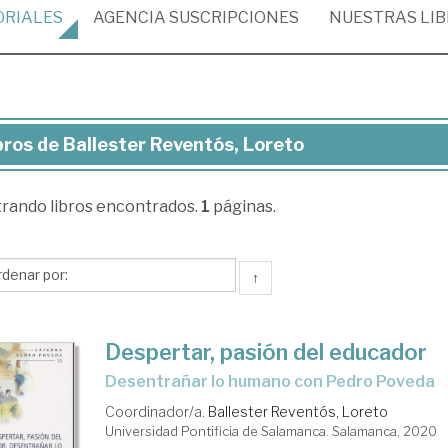
ORIALES
AGENCIA
SUSCRIPCIONES
NUESTRAS
LI
bros de Ballester Reventós, Loreto
ros
trando
libros encontrados.
1
páginas.
lester
ventós,
reto
↑
Despertar, pasión del educador
desentrañar lo humano con Pedro Poveda
Coordinador/a.
Ballester Reventós, Loreto
Universidad Pontificia de Salamanca. Salamanca, 2020