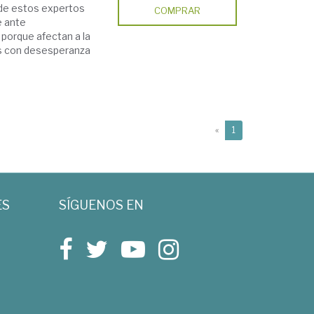
 de estos expertos
COMPRAR
e ante
porque afectan a la
nes con desesperanza
(current)
«
1
ES
SÍGUENOS EN