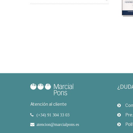
¿DUD
Atención al cliente
Com
Pre
(+34) 91 304 33 03
Polí
atencion@marcialpons.es