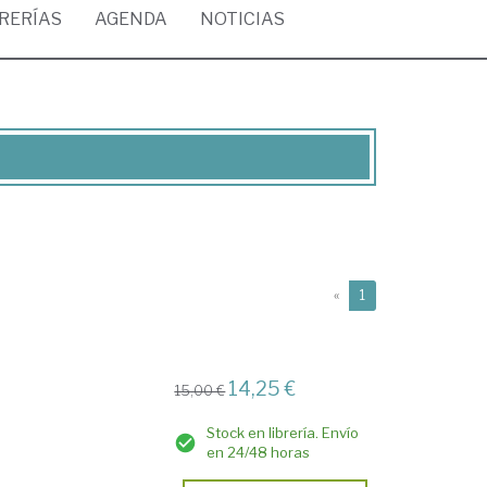
BRERÍAS
AGENDA
NOTICIAS
(current)
«
1
14,25 €
15,00 €
Stock en librería. Envío
en 24/48 horas