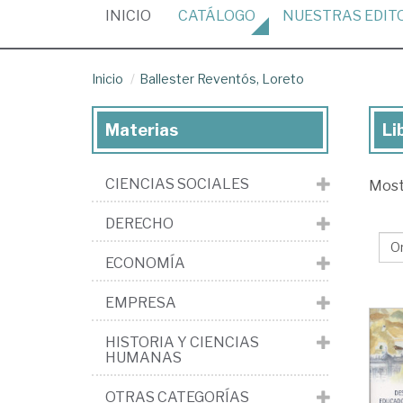
(CURRENT)
INICIO
CATÁLOGO
NUESTRAS
EDIT
Inicio
Ballester Reventós, Loreto
Materias
Li
Lib
de
CIENCIAS SOCIALES
Mos
Bal
Re
DERECHO
Lo
ECONOMÍA
EMPRESA
HISTORIA Y CIENCIAS
HUMANAS
OTRAS CATEGORÍAS