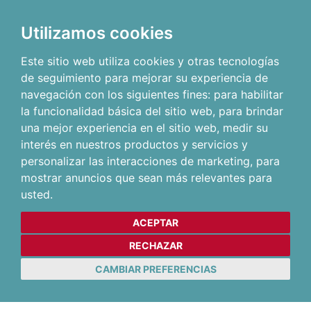
Utilizamos cookies
Este sitio web utiliza cookies y otras tecnologías
de seguimiento para mejorar su experiencia de
navegación con los siguientes fines:
para habilitar
la funcionalidad básica del sitio web
,
para brindar
una mejor experiencia en el sitio web
,
medir su
interés en nuestros productos y servicios y
personalizar las interacciones de marketing
,
para
mostrar anuncios que sean más relevantes para
usted
.
ACEPTAR
RECHAZAR
CAMBIAR PREFERENCIAS