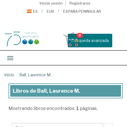
Iniciar sesión
Registrarse
ES
EUR
ESPAÑA PENINSULAR
0
Busqueda avanzada
Toggle navigation
Inicio
Ball, Laurence M.
Libros de Ball, Laurence M.
Libros
de
Mostrando
libros encontrados.
1
páginas.
Ball,
Laurence