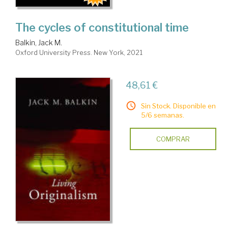
The cycles of constitutional time
Balkin, Jack M.
Oxford University Press. New York, 2021
48,61 €
Sin Stock. Disponible en
5/6 semanas.
COMPRAR