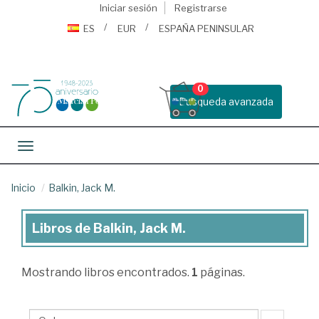
Iniciar sesión
Registrarse
ES
EUR
ESPAÑA PENINSULAR
0
Busqueda avanzada
Toggle navigation
Inicio
Balkin, Jack M.
Libros de Balkin, Jack M.
Libros
de
Mostrando
libros encontrados.
1
páginas.
Balkin,
Jack