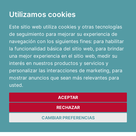
Utilizamos cookies
Este sitio web utiliza cookies y otras tecnologías
de seguimiento para mejorar su experiencia de
navegación con los siguientes fines:
para habilitar
la funcionalidad básica del sitio web
,
para brindar
una mejor experiencia en el sitio web
,
medir su
interés en nuestros productos y servicios y
personalizar las interacciones de marketing
,
para
mostrar anuncios que sean más relevantes para
usted
.
ACEPTAR
RECHAZAR
CAMBIAR PREFERENCIAS