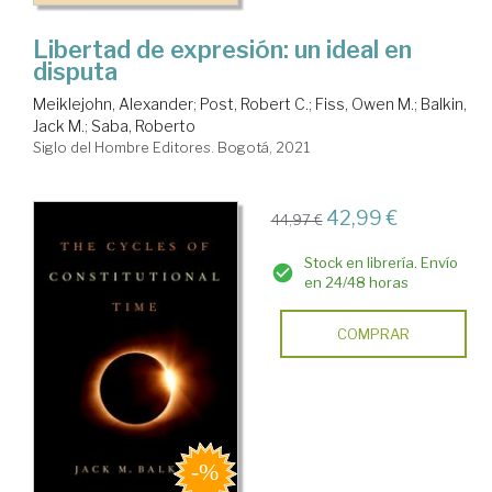
Libertad de expresión: un ideal en
disputa
Meiklejohn, Alexander
;
Post, Robert C.
;
Fiss, Owen M.
;
Balkin,
Jack M.
;
Saba, Roberto
Siglo del Hombre Editores. Bogotá, 2021
42,99 €
44,97 €
Stock en librería. Envío
en 24/48 horas
COMPRAR