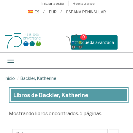
Iniciar sesión
Registrarse
ES
EUR
ESPAÑA PENINSULAR
0
Busqueda avanzada
Toggle navigation
Inicio
Backler, Katherine
Libros de Backler, Katherine
Libros
de
Mostrando
libros encontrados.
1
páginas.
Backler,
Katherine