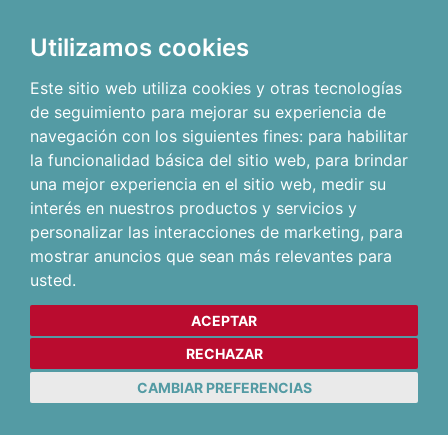
Utilizamos cookies
Este sitio web utiliza cookies y otras tecnologías
de seguimiento para mejorar su experiencia de
navegación con los siguientes fines:
para habilitar
la funcionalidad básica del sitio web
,
para brindar
una mejor experiencia en el sitio web
,
medir su
interés en nuestros productos y servicios y
personalizar las interacciones de marketing
,
para
mostrar anuncios que sean más relevantes para
usted
.
ACEPTAR
RECHAZAR
CAMBIAR PREFERENCIAS