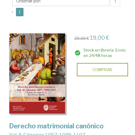
Federico
↑
R.
(current)
«
1
19,00 €
20,00 €
Stock en librería. Envío
en 24/48 horas
COMPRAR
Derecho matrimonial canónico
Vol. II: Cánones 1057; 1095-1107