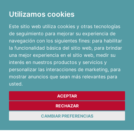
Utilizamos cookies
Este sitio web utiliza cookies y otras tecnologías
de seguimiento para mejorar su experiencia de
navegación con los siguientes fines:
para habilitar
la funcionalidad básica del sitio web
,
para brindar
una mejor experiencia en el sitio web
,
medir su
interés en nuestros productos y servicios y
personalizar las interacciones de marketing
,
para
mostrar anuncios que sean más relevantes para
usted
.
ACEPTAR
RECHAZAR
CAMBIAR PREFERENCIAS