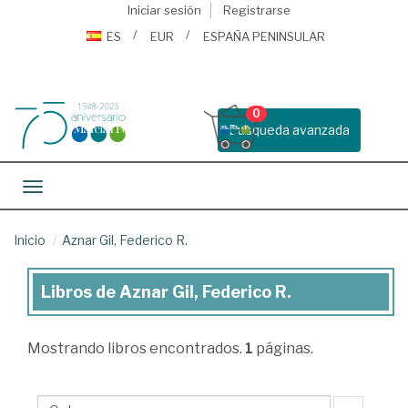
Iniciar sesión
Registrarse
ES
EUR
ESPAÑA PENINSULAR
0
Busqueda avanzada
Toggle navigation
Inicio
Aznar Gil, Federico R.
Libros de Aznar Gil, Federico R.
Libros
de
Mostrando
libros encontrados.
1
páginas.
Aznar
Gil,