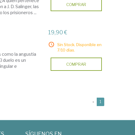
 ¿A quién pertenece
COMPRAR
 J. D. Salinger, las
 los prisioneros ...
19,90 €
Sin Stock. Disponible en
7/10 días.
s como la angustia
El duelo es un
COMPRAR
ingular e
(current)
«
1
ES
SÍGUENOS EN