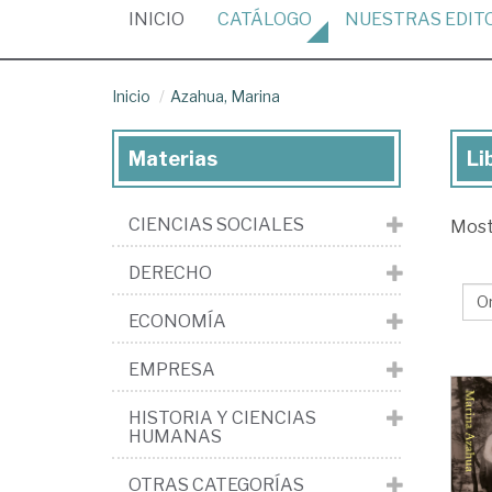
(CURRENT)
INICIO
CATÁLOGO
NUESTRAS
EDIT
Inicio
Azahua, Marina
Materias
Li
Lib
de
CIENCIAS SOCIALES
Mos
Az
Ma
DERECHO
ECONOMÍA
EMPRESA
HISTORIA Y CIENCIAS
HUMANAS
OTRAS CATEGORÍAS