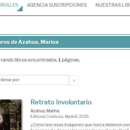
ORIALES
AGENCIA
SUSCRIPCIONES
NUESTRAS
LI
bros de Azahua, Marina
ros
trando
libros encontrados.
1
páginas.
ahua,
rina
↑
Retrato Involuntario
Azahua, Marina
Editorial Comisura. Madrid, 2025
¿Cómo leer esas imágenes que nunca debieron exist