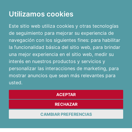
Utilizamos cookies
Este sitio web utiliza cookies y otras tecnologías
de seguimiento para mejorar su experiencia de
navegación con los siguientes fines:
para habilitar
la funcionalidad básica del sitio web
,
para brindar
una mejor experiencia en el sitio web
,
medir su
interés en nuestros productos y servicios y
personalizar las interacciones de marketing
,
para
mostrar anuncios que sean más relevantes para
usted
.
ACEPTAR
RECHAZAR
CAMBIAR PREFERENCIAS