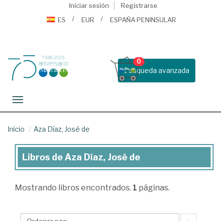
Iniciar sesión
Registrarse
ES
EUR
ESPAÑA PENINSULAR
0
Busqueda avanzada
Toggle navigation
Inicio
Aza Díaz, José de
Libros de Aza Díaz, José de
Libros
de
Mostrando
libros encontrados.
1
páginas.
Aza
Díaz,