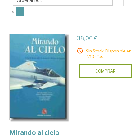
José
↑
de
(current)
«
1
38,00 €
Sin Stock. Disponible en
7/10 días.
COMPRAR
Mirando al cielo