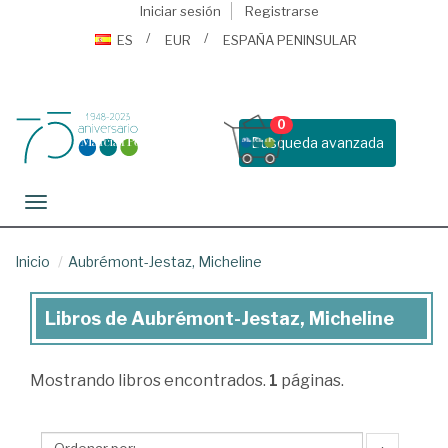
Iniciar sesión
Registrarse
ES
EUR
ESPAÑA PENINSULAR
0
Busqueda avanzada
Toggle navigation
Inicio
Aubrémont-Jestaz, Micheline
Libros de Aubrémont-Jestaz, Micheline
Libros
de
Mostrando
libros encontrados.
1
páginas.
Aubrémont-
Jestaz,