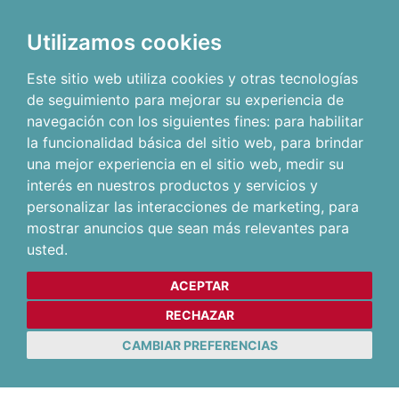
Utilizamos cookies
Este sitio web utiliza cookies y otras tecnologías
de seguimiento para mejorar su experiencia de
navegación con los siguientes fines:
para habilitar
la funcionalidad básica del sitio web
,
para brindar
una mejor experiencia en el sitio web
,
medir su
interés en nuestros productos y servicios y
personalizar las interacciones de marketing
,
para
mostrar anuncios que sean más relevantes para
usted
.
ACEPTAR
RECHAZAR
CAMBIAR PREFERENCIAS