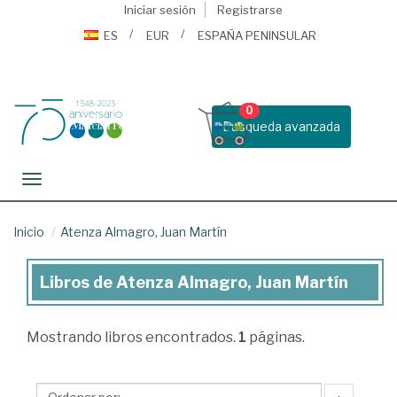
Iniciar sesión
Registrarse
ES
EUR
ESPAÑA PENINSULAR
0
Busqueda avanzada
Toggle navigation
Inicio
Atenza Almagro, Juan Martín
Libros de Atenza Almagro, Juan Martín
Libros
de
Mostrando
libros encontrados.
1
páginas.
Atenza
Almagro,