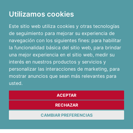
Utilizamos cookies
Este sitio web utiliza cookies y otras tecnologías
de seguimiento para mejorar su experiencia de
navegación con los siguientes fines:
para habilitar
la funcionalidad básica del sitio web
,
para brindar
una mejor experiencia en el sitio web
,
medir su
interés en nuestros productos y servicios y
personalizar las interacciones de marketing
,
para
mostrar anuncios que sean más relevantes para
usted
.
ACEPTAR
RECHAZAR
CAMBIAR PREFERENCIAS