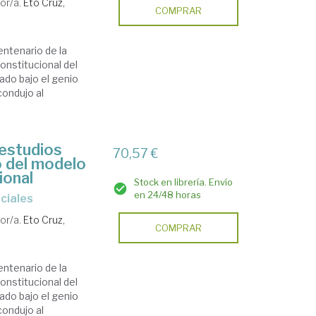
or/a.
Eto Cruz,
COMPRAR
ntenario de la
Constitucional del
ado bajo el genio
condujo al
 estudios
70,57 €
o del modelo
ional
Stock en librería. Envío
en 24/48 horas
nciales
or/a.
Eto Cruz,
COMPRAR
ntenario de la
Constitucional del
ado bajo el genio
condujo al