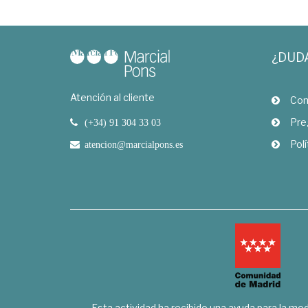
¿DUD
Atención al cliente
Com
Pre
(+34) 91 304 33 03
Polí
atencion@marcialpons.es
Esta actividad ha recibido una ayuda para la mode