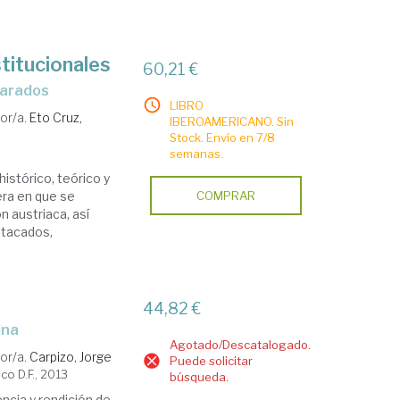
titucionales
60,21 €
mparados
LIBRO
or/a.
Eto Cruz,
IBEROAMERICANO. Sin
Stock. Envío en 7/8
semanas.
histórico, teórico y
era en que se
COMPRAR
n austriaca, así
stacados,
44,82 €
ina
Agotado/Descatalogado.
or/a.
Carpizo, Jorge
Puede solicitar
o D.F., 2013
búsqueda.
ncia y rendición de