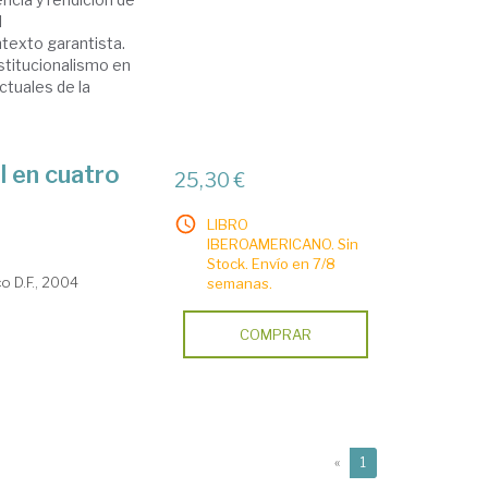
l
ntexto garantista.
nstitucionalismo en
ctuales de la
l en cuatro
25,30 €
LIBRO
IBEROAMERICANO. Sin
Stock. Envío en 7/8
o D.F., 2004
semanas.
COMPRAR
(current)
«
1