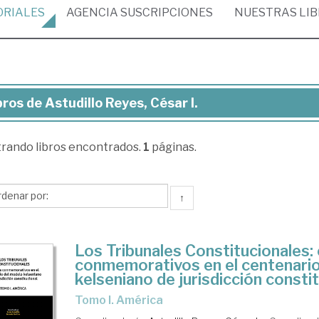
ORIALES
AGENCIA
SUSCRIPCIONES
NUESTRAS
LI
bros de Astudillo Reyes, César I.
ros
trando
libros encontrados.
1
páginas.
udillo
es,
sar
↑
Los Tribunales Constitucionales:
conmemorativos en el centenari
kelseniano de jurisdicción consti
Tomo I. América