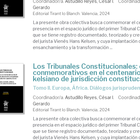
Coordinador/a.
Astudillo Reyes, César I.
Coordinad
Gerardo
Editorial Tirant lo Blanch. Valencia, 2024
La presente obra colectiva busca conmemorar el ce
presencia en el espacio jurídico del primer Tribunal 
que se tiene registro documentado, teorizado y cre
del jurista Vienés Hans Kelsen, y cuya implantación 
ensanchamiento y la transformación ...
Los Tribunales Constitucionales:
conmemorativos en el centenari
kelsiano de jurisdicción constituc
Tomo II. Europa, África. Diálogos jurisprude
Coordinador/a.
Astudillo Reyes, César I.
Coordinad
Gerardo
Editorial Tirant lo Blanch. Valencia, 2024
La presente obra colectiva busca conmemorar el ce
presencia en el espacio jurídico del primer Tribunal 
que se tiene registro documentado, teorizado y cre
del jurista Vienés Hans Kelsen, y cuya implantación 