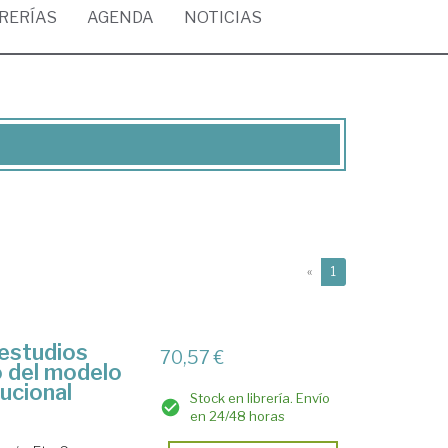
BRERÍAS
AGENDA
NOTICIAS
(current)
«
1
 estudios
70,57 €
o del modelo
tucional
Stock en librería. Envío
en 24/48 horas