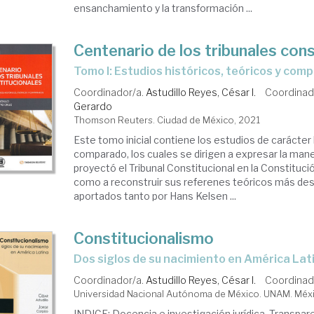
ensanchamiento y la transformación ...
Centenario de los tribunales cons
Tomo I: Estudios históricos, teóricos y co
Coordinador/a.
Astudillo Reyes, César I.
Coordinad
Gerardo
Thomson Reuters. Ciudad de México, 2021
Este tomo inicial contiene los estudios de carácter 
comparado, los cuales se dirigen a expresar la man
proyectó el Tribunal Constitucional en la Constitució
como a reconstruir sus referenes teóricos más de
aportados tanto por Hans Kelsen ...
Constitucionalismo
dos siglos de su nacimiento en América Lat
Coordinador/a.
Astudillo Reyes, César I.
Coordinad
Universidad Nacional Autónoma de México. UNAM. Méxic
INDICE: Docencia e investigación jurídica. Transpare