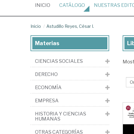
(CURRENT)
INICIO
CATÁLOGO
NUESTRAS
EDIT
Inicio
Astudillo Reyes, César I.
Materias
Li
Lib
de
CIENCIAS SOCIALES
Mos
Ast
Rey
DERECHO
Cé
ECONOMÍA
I.
EMPRESA
HISTORIA Y CIENCIAS
HUMANAS
OTRAS CATEGORÍAS