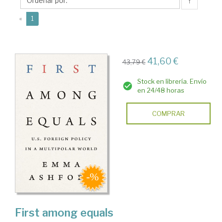
↑
(current)
«
1
41,60 €
43,79 €
Stock en librería. Envío
en 24/48 horas
COMPRAR
First among equals