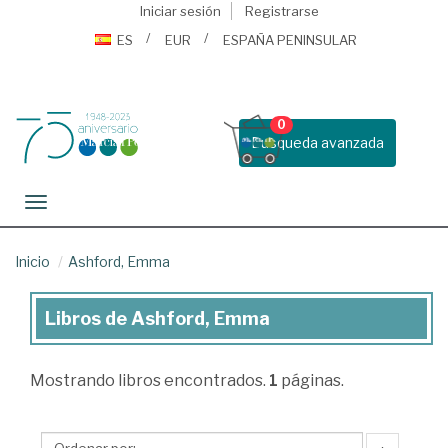
Iniciar sesión
Registrarse
ES
EUR
ESPAÑA PENINSULAR
0
Busqueda avanzada
Toggle navigation
Inicio
Ashford, Emma
Libros de Ashford, Emma
Libros
de
Mostrando
libros encontrados.
1
páginas.
Ashford,
Emma