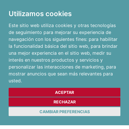
Utilizamos cookies
Este sitio web utiliza cookies y otras tecnologías
de seguimiento para mejorar su experiencia de
navegación con los siguientes fines:
para habilitar
la funcionalidad básica del sitio web
,
para brindar
una mejor experiencia en el sitio web
,
medir su
interés en nuestros productos y servicios y
personalizar las interacciones de marketing
,
para
mostrar anuncios que sean más relevantes para
usted
.
ACEPTAR
RECHAZAR
CAMBIAR PREFERENCIAS