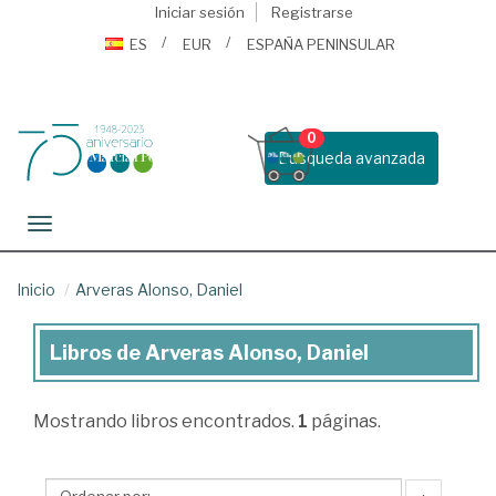
Iniciar sesión
Registrarse
ES
EUR
ESPAÑA PENINSULAR
0
Busqueda avanzada
Toggle navigation
Inicio
Arveras Alonso, Daniel
Libros de Arveras Alonso, Daniel
Libros
de
Mostrando
libros encontrados.
1
páginas.
Arveras
Alonso,