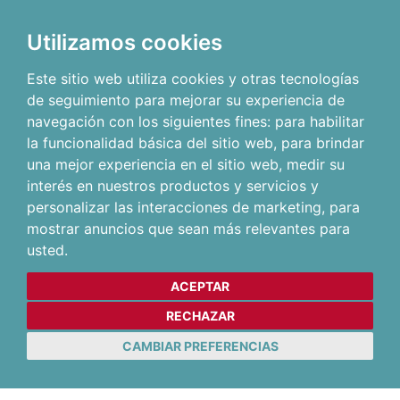
Utilizamos cookies
Este sitio web utiliza cookies y otras tecnologías
de seguimiento para mejorar su experiencia de
navegación con los siguientes fines:
para habilitar
la funcionalidad básica del sitio web
,
para brindar
una mejor experiencia en el sitio web
,
medir su
interés en nuestros productos y servicios y
personalizar las interacciones de marketing
,
para
mostrar anuncios que sean más relevantes para
usted
.
ACEPTAR
RECHAZAR
CAMBIAR PREFERENCIAS