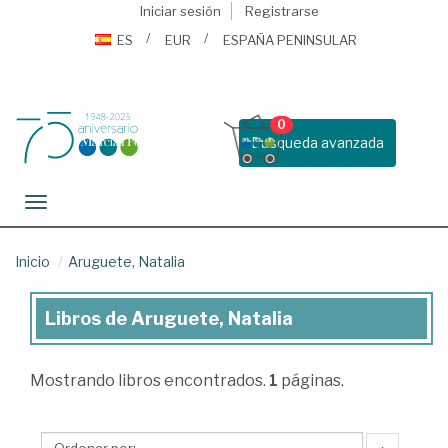
Iniciar sesión
Registrarse
ES
EUR
ESPAÑA PENINSULAR
0
Busqueda avanzada
Toggle navigation
Inicio
Aruguete, Natalia
Libros de Aruguete, Natalia
Libros
de
Mostrando
libros encontrados.
1
páginas.
Aruguete,
Natalia