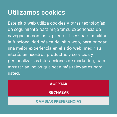
Utilizamos cookies
Este sitio web utiliza cookies y otras tecnologías
de seguimiento para mejorar su experiencia de
navegación con los siguientes fines:
para habilitar
la funcionalidad básica del sitio web
,
para brindar
una mejor experiencia en el sitio web
,
medir su
interés en nuestros productos y servicios y
personalizar las interacciones de marketing
,
para
mostrar anuncios que sean más relevantes para
usted
.
ACEPTAR
RECHAZAR
CAMBIAR PREFERENCIAS