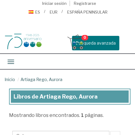
Iniciar sesión
Registrarse
ES
EUR
ESPAÑA PENINSULAR
0
Busqueda avanzada
Toggle navigation
Inicio
Artiaga Rego, Aurora
Libros de Artiaga Rego, Aurora
Libros
de
Mostrando
libros encontrados.
1
páginas.
Artiaga
Rego,