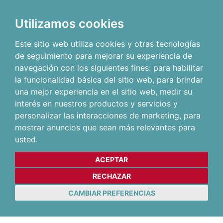
Utilizamos cookies
Este sitio web utiliza cookies y otras tecnologías
de seguimiento para mejorar su experiencia de
navegación con los siguientes fines:
para habilitar
la funcionalidad básica del sitio web
,
para brindar
una mejor experiencia en el sitio web
,
medir su
interés en nuestros productos y servicios y
personalizar las interacciones de marketing
,
para
mostrar anuncios que sean más relevantes para
usted
.
ACEPTAR
RECHAZAR
CAMBIAR PREFERENCIAS