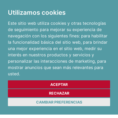
Utilizamos cookies
Este sitio web utiliza cookies y otras tecnologías
de seguimiento para mejorar su experiencia de
navegación con los siguientes fines:
para habilitar
la funcionalidad básica del sitio web
,
para brindar
una mejor experiencia en el sitio web
,
medir su
interés en nuestros productos y servicios y
personalizar las interacciones de marketing
,
para
mostrar anuncios que sean más relevantes para
usted
.
ACEPTAR
RECHAZAR
CAMBIAR PREFERENCIAS