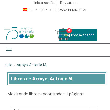
Iniciar sesión
Registrarse
ES
EUR
ESPAÑA PENINSULAR
0
Busqueda avanzada
Toggle navigation
Inicio
Arroyo, Antonio M.
Libros de Arroyo, Antonio M.
Libros
de
Mostrando
libros encontrados.
1
páginas.
Arroyo,
Antonio