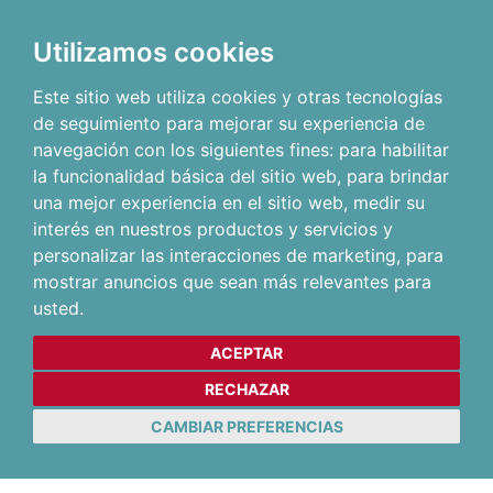
Utilizamos cookies
Este sitio web utiliza cookies y otras tecnologías
de seguimiento para mejorar su experiencia de
navegación con los siguientes fines:
para habilitar
la funcionalidad básica del sitio web
,
para brindar
una mejor experiencia en el sitio web
,
medir su
interés en nuestros productos y servicios y
personalizar las interacciones de marketing
,
para
mostrar anuncios que sean más relevantes para
usted
.
ACEPTAR
RECHAZAR
CAMBIAR PREFERENCIAS