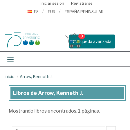
Iniciar sesión
Registrarse
ES
EUR
ESPAÑA PENINSULAR
0
Busqueda avanzada
Toggle navigation
Inicio
Arrow, Kenneth J.
Libros de Arrow, Kenneth J.
Libros
de
Mostrando
libros encontrados.
1
páginas.
Arrow,
Kenneth