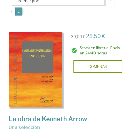
J.
↑
(current)
«
1
28,50 €
30,00 €
Stock en librería. Envío
en 24/48 horas
COMPRAR
La obra de Kenneth Arrow
una selección