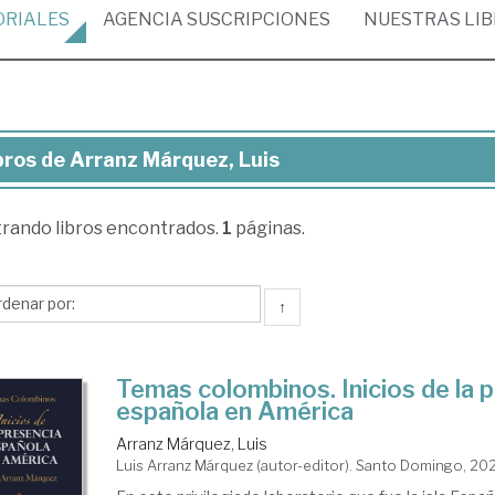
ORIALES
AGENCIA
SUSCRIPCIONES
NUESTRAS
LI
bros de Arranz Márquez, Luis
ros
trando
libros encontrados.
1
páginas.
ranz
rquez,
s
↑
Temas colombinos. Inicios de la 
española en América
Arranz Márquez, Luis
Luis Arranz Márquez (autor-editor). Santo Domingo, 20