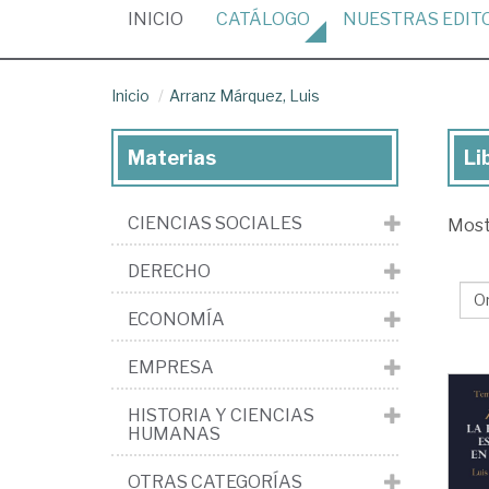
(CURRENT)
INICIO
CATÁLOGO
NUESTRAS
EDIT
Inicio
Arranz Márquez, Luis
Materias
Li
Lib
de
CIENCIAS SOCIALES
Mos
Ar
Má
DERECHO
Lui
ECONOMÍA
EMPRESA
HISTORIA Y CIENCIAS
HUMANAS
OTRAS CATEGORÍAS