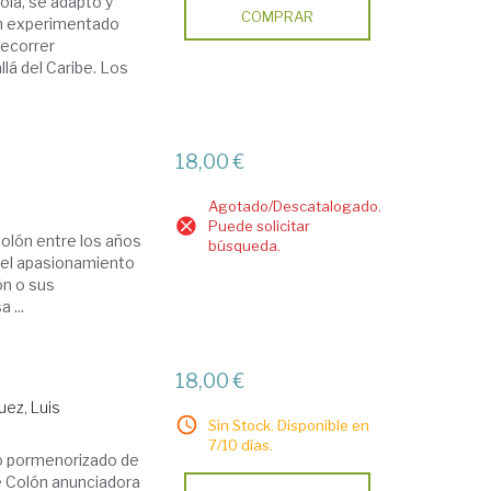
ñola, se adaptó y
COMPRAR
 en experimentado
recorrer
lá del Caribe. Los
18,00 €
Agotado/Descatalogado.
Puede solicitar
Colón entre los años
búsqueda.
y el apasionamiento
ón o sus
 ...
18,00 €
uez, Luis
Sin Stock. Disponible en
7/10 días.
ato pormenorizado de
de Colón anunciadora