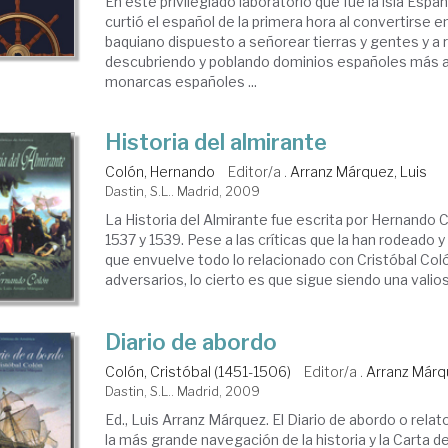
En este privilegiado laboratorio que fue la isla Espa
curtió el español de la primera hora al convertirse
baquiano dispuesto a señorear tierras y gentes y a 
descubriendo y poblando dominios españoles más al
monarcas españoles ...
Historia del almirante
Colón, Hernando
Editor/a .
Arranz Márquez, Luis
Dastin, S.L.. Madrid, 2009
La Historia del Almirante fue escrita por Hernando 
1537 y 1539. Pese a las críticas que la han rodeado 
que envuelve todo lo relacionado con Cristóbal Col
adversarios, lo cierto es que sigue siendo una valiosa
Diario de abordo
Colón, Cristóbal (1451-1506)
Editor/a .
Arranz Márq
Dastin, S.L.. Madrid, 2009
Ed., Luis Arranz Márquez. El Diario de abordo o rel
la más grande navegación de la historia y la Carta 