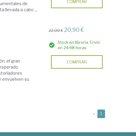
COMPRAR
ocumentales de
a llevada a cabo ...
20,90 €
22,00 €
Stock en librería. Envío
en 24/48 horas
n, el gran
COMPRAR
nesperado
istoriadores
ue envuelven su
(current)
«
1