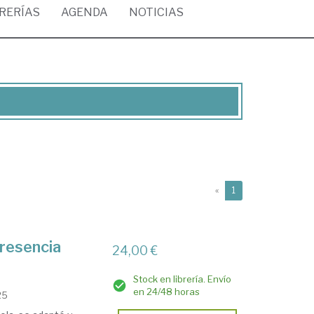
BRERÍAS
AGENDA
NOTICIAS
(current)
«
1
presencia
24,00 €
Stock en librería. Envío
en 24/48 horas
25