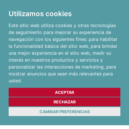
Utilizamos cookies
Este sitio web utiliza cookies y otras tecnologías
de seguimiento para mejorar su experiencia de
navegación con los siguientes fines:
para habilitar
la funcionalidad básica del sitio web
,
para brindar
una mejor experiencia en el sitio web
,
medir su
interés en nuestros productos y servicios y
personalizar las interacciones de marketing
,
para
mostrar anuncios que sean más relevantes para
usted
.
ACEPTAR
RECHAZAR
CAMBIAR PREFERENCIAS