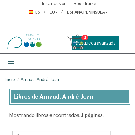
Iniciar sesión
Registrarse
ES
EUR
ESPAÑA PENINSULAR
0
Busqueda avanzada
Toggle navigation
Inicio
Arnaud, André-Jean
Libros de Arnaud, André-Jean
Libros
de
Mostrando
libros encontrados.
1
páginas.
Arnaud,
André-