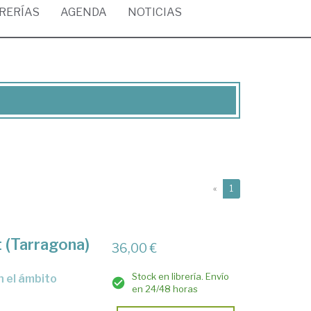
BRERÍAS
AGENDA
NOTICIAS
(current)
«
1
t (Tarragona)
36,00 €
Stock en librería. Envío
en 24/48 horas