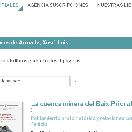
ORIALES
AGENCIA
SUSCRIPCIONES
NUESTRAS
LI
bros de Armada, Xosé-Lois
ros
trando
libros encontrados.
1
páginas.
mada,
sé-
s
↑
La cuenca minera del Baix Priora
:
poblamiento protohistórico y relaciones con el ámbito
fenicio