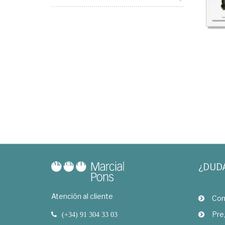
¿DUD
Atención al cliente
Com
Pre
(+34) 91 304 33 03