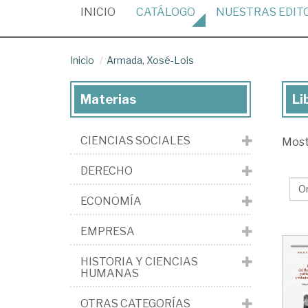
(CURRENT)
INICIO
CATÁLOGO
NUESTRAS
EDIT
Inicio
Armada, Xosé-Lois
Materias
Li
Lib
de
CIENCIAS SOCIALES
Mos
Ar
Xo
DERECHO
Loi
ECONOMÍA
EMPRESA
HISTORIA Y CIENCIAS
HUMANAS
OTRAS CATEGORÍAS