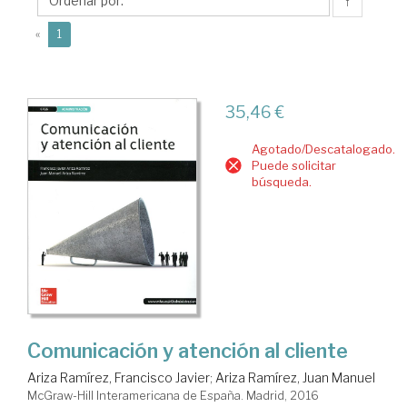
Francisco
↑
Javier
(current)
«
1
35,46 €
Agotado/Descatalogado.
Puede solicitar
búsqueda.
Comunicación y atención al cliente
Ariza Ramírez, Francisco Javier
;
Ariza Ramírez, Juan Manuel
McGraw-Hill Interamericana de España. Madrid, 2016