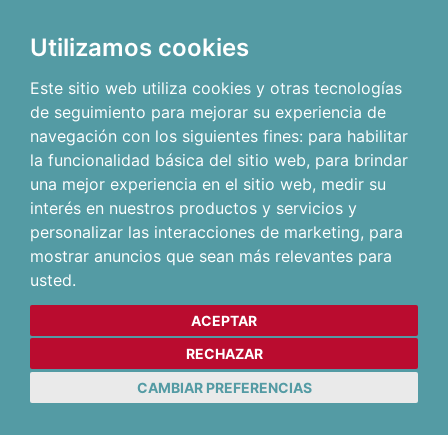
Utilizamos cookies
Este sitio web utiliza cookies y otras tecnologías
de seguimiento para mejorar su experiencia de
navegación con los siguientes fines:
para habilitar
la funcionalidad básica del sitio web
,
para brindar
una mejor experiencia en el sitio web
,
medir su
interés en nuestros productos y servicios y
personalizar las interacciones de marketing
,
para
mostrar anuncios que sean más relevantes para
usted
.
ACEPTAR
RECHAZAR
CAMBIAR PREFERENCIAS