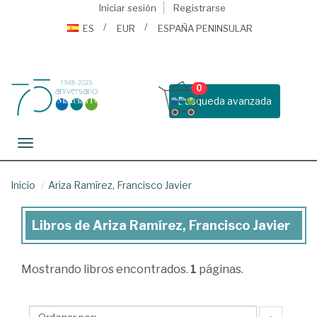
Iniciar sesión
Registrarse
ES
EUR
ESPAÑA PENINSULAR
0
Busqueda avanzada
Toggle navigation
Inicio
Ariza Ramírez, Francisco Javier
Libros de Ariza Ramírez, Francisco Javier
Libros
de
Mostrando
libros encontrados.
1
páginas.
Ariza
Ramírez,