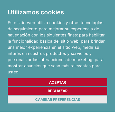
Utilizamos cookies
Este sitio web utiliza cookies y otras tecnologías
de seguimiento para mejorar su experiencia de
navegación con los siguientes fines:
para habilitar
la funcionalidad básica del sitio web
,
para brindar
una mejor experiencia en el sitio web
,
medir su
interés en nuestros productos y servicios y
personalizar las interacciones de marketing
,
para
mostrar anuncios que sean más relevantes para
usted
.
ACEPTAR
RECHAZAR
CAMBIAR PREFERENCIAS