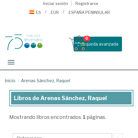
Iniciar sesión
Registrarse
ES
EUR
ESPAÑA PENINSULAR
0
Busqueda avanzada
Toggle navigation
Inicio
Arenas Sánchez, Raquel
Libros de Arenas Sánchez, Raquel
Libros
de
Mostrando
libros encontrados.
1
páginas.
Arenas
Sánchez,