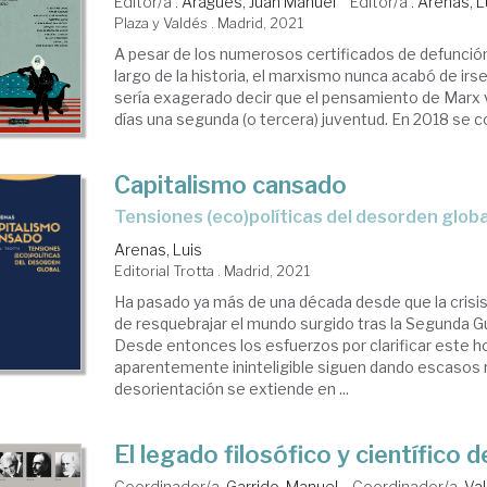
Editor/a .
Aragües, Juan Manuel
Editor/a .
Arenas, L
Plaza y Valdés . Madrid, 2021
A pesar de los numerosos certificados de defunció
largo de la historia, el marxismo nunca acabó de irs
sería exagerado decir que el pensamiento de Marx 
días una segunda (o tercera) juventud. En 2018 se 
Capitalismo cansado
tensiones (eco)políticas del desorden globa
Arenas, Luis
Editorial Trotta . Madrid, 2021
Ha pasado ya más de una década desde que la crisi
de resquebrajar el mundo surgido tras la Segunda G
Desde entonces los esfuerzos por clarificar este h
aparentemente ininteligible siguen dando escasos 
desorientación se extiende en ...
El legado filosófico y científico d
Coordinador/a.
Garrido, Manuel
Coordinador/a.
Val