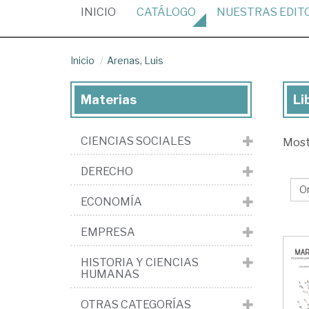
(CURRENT)
INICIO
CATÁLOGO
NUESTRAS
EDIT
Inicio
Arenas, Luis
Materias
Li
Lib
de
CIENCIAS SOCIALES
Mos
Are
Lui
DERECHO
ECONOMÍA
EMPRESA
HISTORIA Y CIENCIAS
HUMANAS
OTRAS CATEGORÍAS