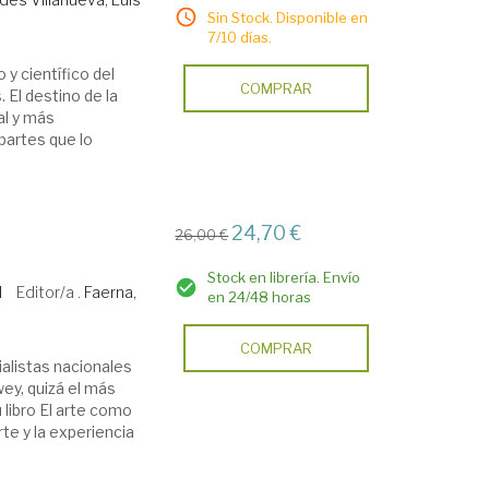
Sin Stock. Disponible en
7/10 días.
 y científico del
COMPRAR
 El destino de la
al y más
partes que lo
24,70 €
26,00 €
Stock en librería. Envío
l
Editor/a .
Faerna,
en 24/48 horas
COMPRAR
alistas nacionales
wey, quizá el más
 libro El arte como
te y la experiencia