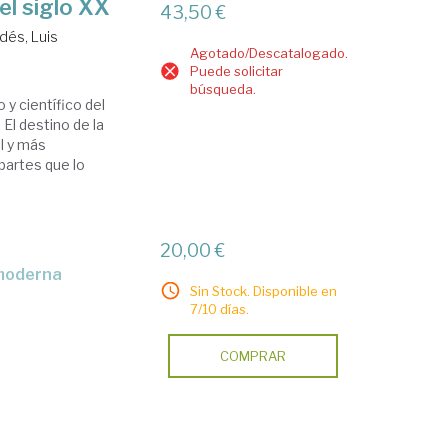
del siglo XX
43,50 €
dés, Luis
Agotado/Descatalogado.
Puede solicitar
búsqueda.
 y científico del
 El destino de la
al y más
partes que lo
20,00 €
a moderna
Sin Stock. Disponible en
7/10 días.
COMPRAR