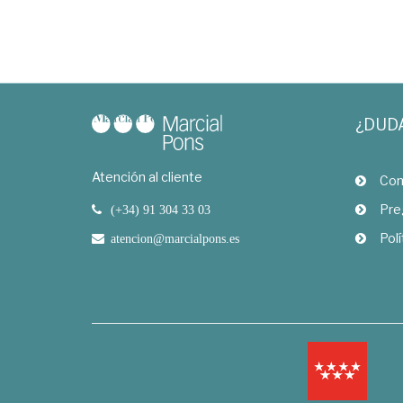
¿DUD
Atención al cliente
Com
Pre
(+34) 91 304 33 03
Polí
atencion@marcialpons.es