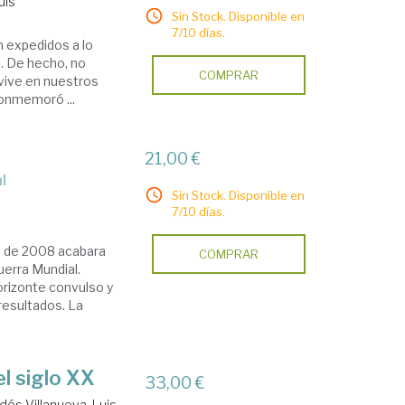
uis
Sin Stock. Disponible en
7/10 días.
n expedidos a lo
e. De hecho, no
COMPRAR
vive en nuestros
conmemoró ...
21,00 €
l
Sin Stock. Disponible en
7/10 días.
s de 2008 acabara
COMPRAR
uerra Mundial.
orizonte convulso y
resultados. La
el siglo XX
33,00 €
dés Villanueva, Luis