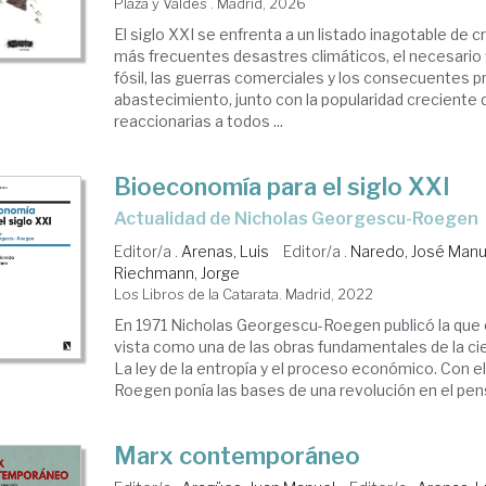
Plaza y Valdés . Madrid, 2026
El siglo XXI se enfrenta a un listado inagotable de c
más frecuentes desastres climáticos, el necesario 
fósil, las guerras comerciales y los consecuentes 
abastecimiento, junto con la popularidad creciente d
reaccionarias a todos ...
Bioeconomía para el siglo XXI
actualidad de Nicholas Georgescu-Roegen
Editor/a .
Arenas, Luis
Editor/a .
Naredo, José Manu
Riechmann, Jorge
Los Libros de la Catarata. Madrid, 2022
En 1971 Nicholas Georgescu-Roegen publicó la que 
vista como una de las obras fundamentales de la cie
La ley de la entropía y el proceso económico. Con 
Roegen ponía las bases de una revolución en el pen
Marx contemporáneo