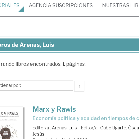
ORIALES
AGENCIA
SUSCRIPCIONES
NUESTRAS
LI
bros de Arenas, Luis
ros
trando
libros encontrados.
1
páginas.
nas,
s
↑
Marx y Rawls
Economía política y equidad en tiempos de c
Editor/a .
Arenas, Luis
Editor/a .
Cubo Ugarte, Ósca
Jesús