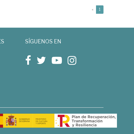
(current)
«
1
ES
SÍGUENOS EN