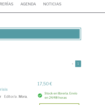
BRERÍAS
AGENDA
NOTICIAS
(current)
«
1
17,50 €
risis
Stock en librería. Envío
r
Editor/a .
Mora,
en 24/48 horas