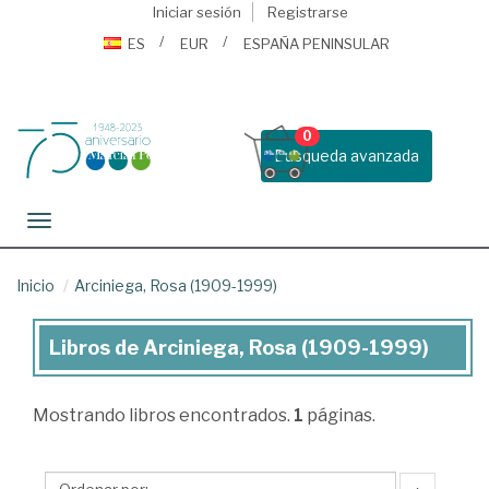
Iniciar sesión
Registrarse
ES
EUR
ESPAÑA PENINSULAR
0
Busqueda avanzada
Toggle navigation
Inicio
Arciniega, Rosa (1909-1999)
Libros de Arciniega, Rosa (1909-1999)
Libros
de
Mostrando
libros encontrados.
1
páginas.
Arciniega,
Rosa