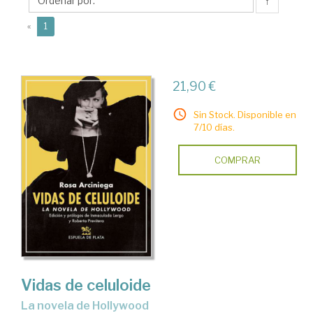
(1909-
↑
1999)
(current)
«
1
21,90 €
Sin Stock. Disponible en
7/10 días.
COMPRAR
Vidas de celuloide
la novela de Hollywood