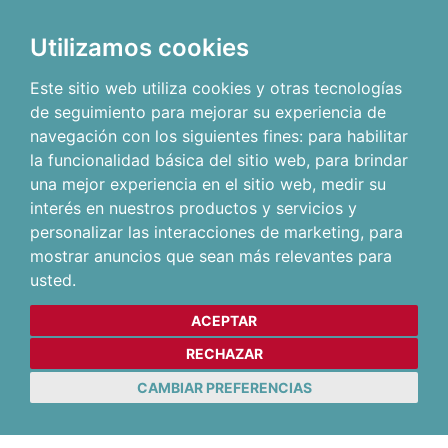
Utilizamos cookies
Este sitio web utiliza cookies y otras tecnologías
de seguimiento para mejorar su experiencia de
navegación con los siguientes fines:
para habilitar
la funcionalidad básica del sitio web
,
para brindar
una mejor experiencia en el sitio web
,
medir su
interés en nuestros productos y servicios y
personalizar las interacciones de marketing
,
para
mostrar anuncios que sean más relevantes para
usted
.
ACEPTAR
RECHAZAR
CAMBIAR PREFERENCIAS