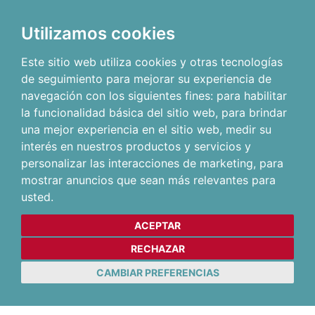
Utilizamos cookies
Este sitio web utiliza cookies y otras tecnologías
de seguimiento para mejorar su experiencia de
navegación con los siguientes fines:
para habilitar
la funcionalidad básica del sitio web
,
para brindar
una mejor experiencia en el sitio web
,
medir su
interés en nuestros productos y servicios y
personalizar las interacciones de marketing
,
para
mostrar anuncios que sean más relevantes para
usted
.
ACEPTAR
RECHAZAR
CAMBIAR PREFERENCIAS