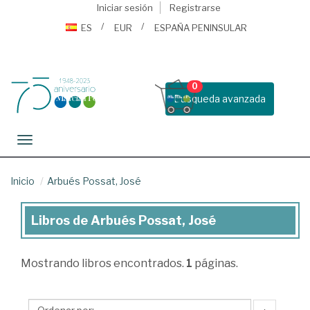
Iniciar sesión
Registrarse
ES
EUR
ESPAÑA PENINSULAR
0
Busqueda avanzada
Toggle navigation
Inicio
Arbués Possat, José
Libros de Arbués Possat, José
Libros
de
Mostrando
libros encontrados.
1
páginas.
Arbués
Possat,