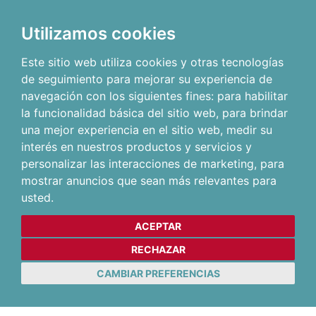
Utilizamos cookies
Este sitio web utiliza cookies y otras tecnologías
de seguimiento para mejorar su experiencia de
navegación con los siguientes fines:
para habilitar
la funcionalidad básica del sitio web
,
para brindar
una mejor experiencia en el sitio web
,
medir su
interés en nuestros productos y servicios y
personalizar las interacciones de marketing
,
para
mostrar anuncios que sean más relevantes para
usted
.
ACEPTAR
RECHAZAR
CAMBIAR PREFERENCIAS