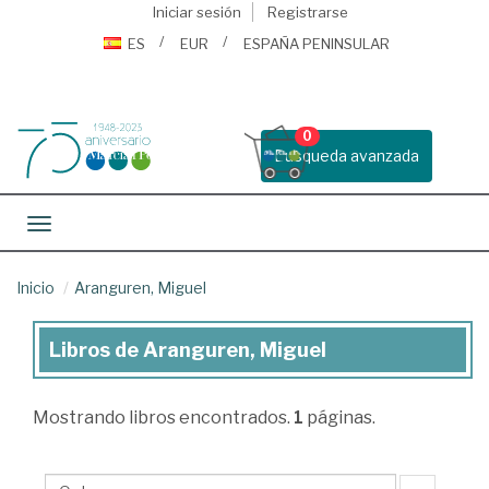
Iniciar sesión
Registrarse
ES
EUR
ESPAÑA PENINSULAR
0
Busqueda avanzada
Toggle navigation
Inicio
Aranguren, Miguel
Libros de Aranguren, Miguel
Libros
de
Mostrando
libros encontrados.
1
páginas.
Aranguren,
Miguel