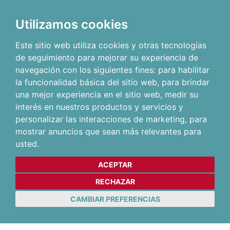
Utilizamos cookies
Este sitio web utiliza cookies y otras tecnologías
de seguimiento para mejorar su experiencia de
navegación con los siguientes fines:
para habilitar
la funcionalidad básica del sitio web
,
para brindar
una mejor experiencia en el sitio web
,
medir su
interés en nuestros productos y servicios y
personalizar las interacciones de marketing
,
para
mostrar anuncios que sean más relevantes para
usted
.
ACEPTAR
RECHAZAR
CAMBIAR PREFERENCIAS