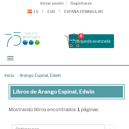
Iniciar sesión
Registrarse
ES
EUR
ESPAÑA PENINSULAR
0
Busqueda avanzada
Toggle navigation
Inicio
Arango Espinal, Edwin
Libros de Arango Espinal, Edwin
Libros
de
Mostrando
libros encontrados.
1
páginas.
Arango
Espinal,