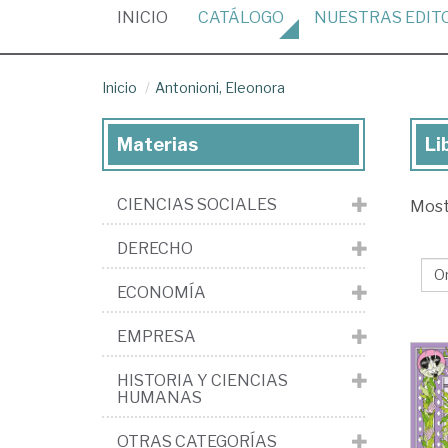
(CURRENT)
INICIO
CATÁLOGO
NUESTRAS
EDIT
Inicio
Antonioni, Eleonora
Materias
Li
Lib
de
CIENCIAS SOCIALES
Mos
Ant
El
DERECHO
ECONOMÍA
EMPRESA
HISTORIA Y CIENCIAS
HUMANAS
OTRAS CATEGORÍAS