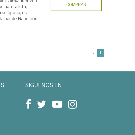
ldt. Alexander von
COMPRAR
un naturalista,
n su época, era
la par de Napoleón
(current)
«
1
ES
SÍGUENOS EN