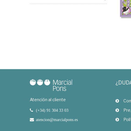
¿DUD
Atención al cliente
Com
Pre
(+34) 91 304 33 03
Polí
atencion@marcialpons.es