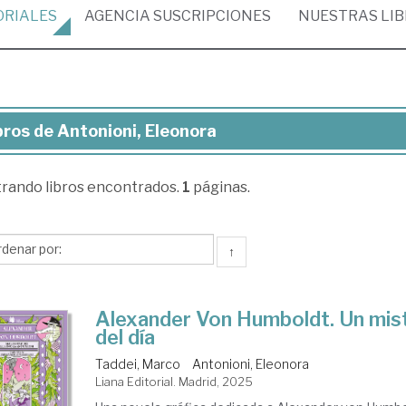
ORIALES
AGENCIA
SUSCRIPCIONES
NUESTRAS
LI
bros de Antonioni, Eleonora
ros
trando
libros encontrados.
1
páginas.
onioni,
eonora
↑
Alexander Von Humboldt. Un miste
del día
Taddei, Marco
Antonioni, Eleonora
Liana Editorial. Madrid, 2025