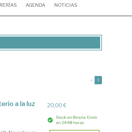
BRERÍAS
AGENDA
NOTICIAS
(current)
«
1
rio a la luz
20,00 €
Stock en librería. Envío
en 24/48 horas