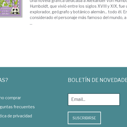
Una novela gráfica dedicada a Alexander von Humbo
Humboldt, que vivió entre los siglos XVIII y XIX, fue 
explorador, geógrafo y botánico alemán... todo él. E
considerado el personaje más famoso del mundo, a 
...
AS?
BOLETÍN DE NOVEDAD
o comprar
guntas frecuentes
tica de privacidad
SUSCRIBIRSE